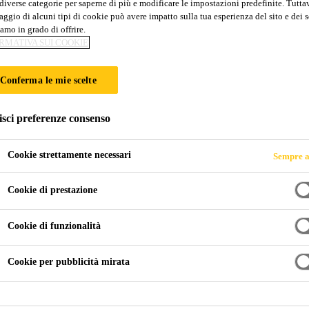
diverse categorie per saperne di più e modificare le impostazioni predefinite. Tuttav
ggio di alcuni tipi di cookie può avere impatto sulla tua esperienza del sito e dei s
 RINFORZI E IN
amo in grado di offrire.
RMATIVA SUI COOKIE
Conferma le mie scelte
isci preferenze consenso
Cookie strettamente necessari
Sempre a
Cookie di prestazione
tti per Rinforzi e Incollaggi Strutturali
Cookie di funzionalità
Cerca i Prodotti i Sika®
Cookie per pubblicità mirata
rca prodotti o soluzioni per rinforzi e incollaggi struttura