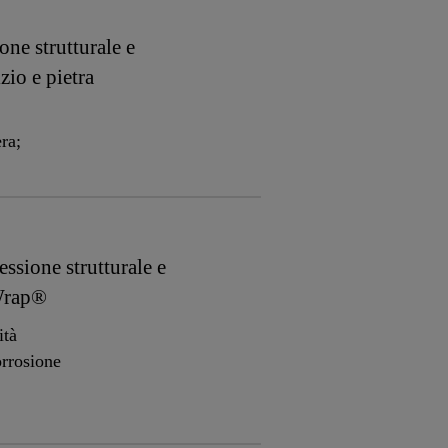
one strutturale e
zio e pietra
ra;
ssione strutturale e
aWrap®
ità
orrosione