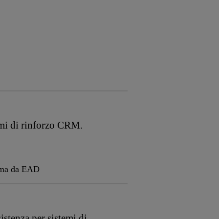
mi di rinforzo CRM.
sima da EAD
istenza per sistemi di