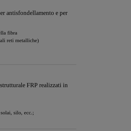
 per antisfondellamento e per
lla fibra
li reti metalliche)
strutturale FRP realizzati in
solai, silo, ecc.;