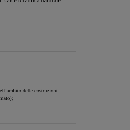
i calce idraulica naturale
ell’ambito delle costruzioni
rmato);