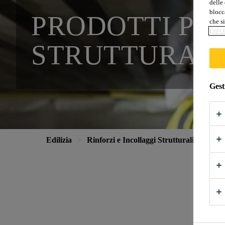
delle 
blocca
PRODOTTI PER
che si
INFO
STRUTTURALI
Gest
Edilizia
Rinforzi e Incollaggi Strutturali
Prodo
Ce