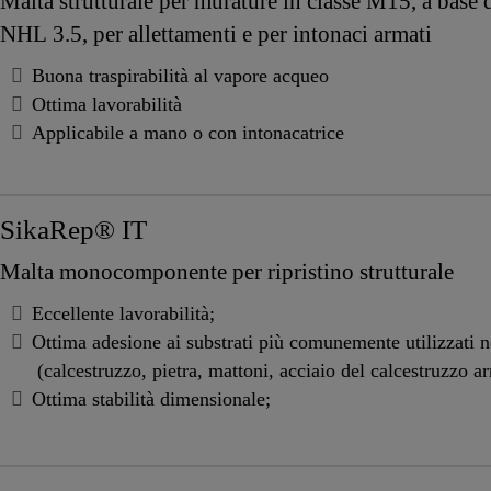
Malta strutturale per murature in classe M15, a base d
NHL 3.5, per allettamenti e per intonaci armati
Buona traspirabilità al vapore acqueo
Ottima lavorabilità
Applicabile a mano o con intonacatrice
SikaRep® IT
Malta monocomponente per ripristino strutturale
Eccellente lavorabilità;
Ottima adesione ai substrati più comunemente utilizzati n
(calcestruzzo, pietra, mattoni, acciaio del calcestruzzo a
Ottima stabilità dimensionale;