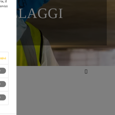
ia, il
ervizi
COLLAGGI
ttivi
li!