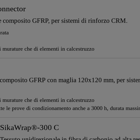
nnector
le composito GFRP, per sistemi di rinforzo CRM.
rata
di murature che di elementi in calcestruzzo
e composito GFRP con maglia 120x120 mm, per siste
di murature che di elementi in calcestruzzo
tutte le prove di condizionamento anche a 3000 h, durata mas
SikaWrap®-300 C
Tessuto unidirezionale in fibra di carbonio ad alta res