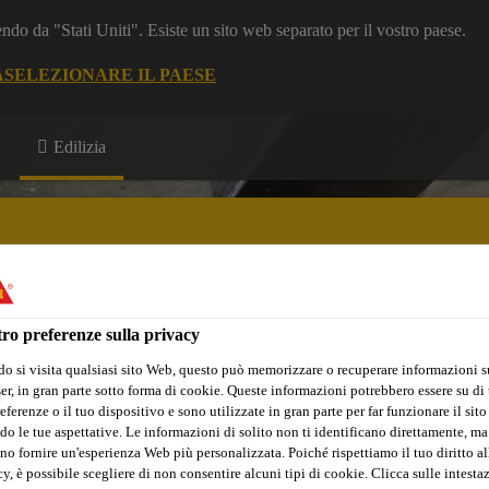
dendo da "Stati Uniti". Esiste un sito web separato per il vostro paese.
A
SELEZIONARE IL PAESE
Edilizia
ro preferenze sulla privacy
i e Documentazione
Referenze
Software di Calcolo
o si visita qualsiasi sito Web, questo può memorizzare o recuperare informazioni s
r, in gran parte sotto forma di cookie. Queste informazioni potrebbero essere su di t
eferenze o il tuo dispositivo e sono utilizzate in gran parte per far funzionare il sito
do le tue aspettative. Le informazioni di solito non ti identificano direttamente, ma
no fornire un'esperienza Web più personalizzata. Poiché rispettiamo il tuo diritto al
y, è possibile scegliere di non consentire alcuni tipi di cookie. Clicca sulle intesta