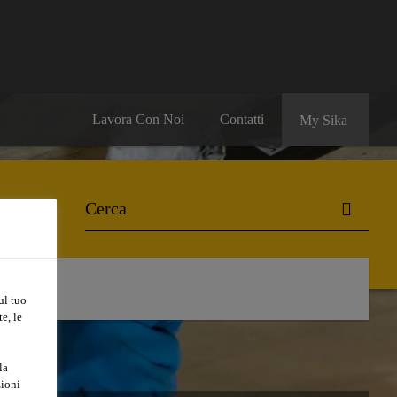
Lavora Con Noi
Contatti
My Sika
ul tuo
e, le
la
zioni