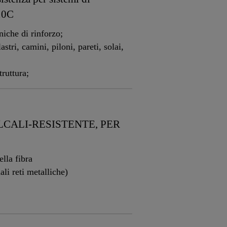
210C
niche di rinforzo;
astri, camini, piloni, pareti, solai,
ruttura;
LCALI-RESISTENTE, PER
ella fibra
li reti metalliche)