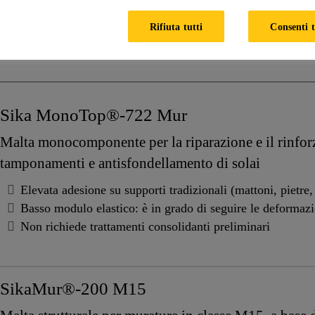
Rifiuta tutti
Consenti t
Sika MonoTop®-722 Mur
Malta monocomponente per la riparazione e il rinforz
tamponamenti e antisfondellamento di solai
Elevata adesione su supporti tradizionali (mattoni, pietre, 
Basso modulo elastico: è in grado di seguire le deformazi
Non richiede trattamenti consolidanti preliminari
SikaMur®-200 M15