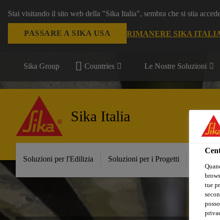
Stai visitando il sito web della "Sika Italia", sembra che si stia acce
PASSARE A SIKA USA
RIMANERE SIKA ITALI
Sika Group
Countries
Le Nostre Soluzioni
Sika Italia
Cent
Soluzioni per l'Edilizia
Soluzioni per i Progetti
Prodott
Quand
browse
tue pr
secon
posso
privac