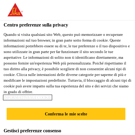
Stai visitando il sito web della "Sika Italia", sembra che si stia
accedendo da "Stati Uniti". Esiste un sito web separato per il
vostro paese.
Centro preferenze sulla privacy
Edilizia
...
SikaWrap®-350 G Grid
PASSARE A
RIMANERE
SELEZIONARE
Quando si visita qualsiasi sito Web, questo può memorizzare o recuperare
informazioni sul tuo browser, in gran parte sotto forma di cookie. Queste
SIKA USA
SIKA ITALIA
IL PAESE
informazioni potrebbero essere su di te, le tue preferenze o il tuo dispositivo e
sono utilizzate in gran parte per far funzionare il sito secondo le tue
aspettative. Le informazioni di solito non ti identificano direttamente, ma
Sika Italia
possono fornire un'esperienza Web più personalizzata. Poiché rispettiamo il
SikaWrap®-350 G
tuo diritto alla privacy, è possibile scegliere di non consentire alcuni tipi di
cookie. Clicca sulle intestazioni delle diverse categorie per saperne di più e
modificare le impostazioni predefinite. Tuttavia, il bloccaggio di alcuni tipi di
Grid
cookie può avere impatto sulla tua esperienza del sito e dei servizi che siamo
in grado di offrire.
INFORMATIVA SUI COOKIE
Rete in fibra di vetro, con appretto alcali-
resistente, per antisfondellamento e per il
Conferma le mie scelte
rinforzo di intonaci e malte
Gestisci preferenze consenso
SikaWrap®-350 G Grid è una rete in fibra di vetro,