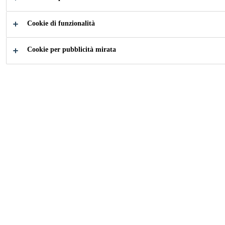
Cookie di funzionalità
Come possiamo aiutarti?
Cookie per pubblicità mirata
Applicazioni
Prodott
Marina