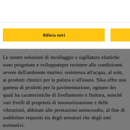
manutenzione delle Navi
Sika permette di eseguire l'incollaggio diretto di vetri,
incollaggio di ponti in teak, sigillature ed incollaggi per
interni ed esterni e insonorizzazioni per pavimentazioni
Rifiuta tutti
nella produzione e riparazione di barche da diporto, navi
commerciali e piattaforme offshore.
Le nostre soluzioni di incollaggio e sigillatura elastiche
sono progettate e sviluppateper resistere alle condizionni
severe dell'ambiente marino: resistenza all'acqua, al sole,
ai prodotti chimici per la pulizia e all'usura. Sika offre una
gamma di prodotti per la pavimentazione, ognuno dei
quali ha caratteristiche di livellamento e finitura, nonché
vari livelli di proprietà di insonorizzazione e delle
vibrazioni, abbinati alle prestazioni antincendio, al fine di
soddisfare requisiti sia degli armatori che degli enti
normativi.