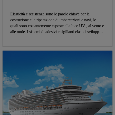
Elasticità e resistenza sono le parole chiave per la
costruzione e la riparazione di imbarcazioni e navi, le
quali sono costantemente esposte alla luce UV , al vento e
alle onde. I sistemi di adesivi e sigillanti elastici sviluppati
appositamente da Sika per l'industria nautica offrono
prestazioni eccezionali dove è necessario. Ugualmente
adatto per tutti i tipi di costruzione - legno, fibra di vetro,
alluminio o acciaio - La vasta linea di prodotti Sika per la
marina copre tutte le vostre esigenze di calafataggio,
livellamento, allettamento, sigillatura e incollaggio.