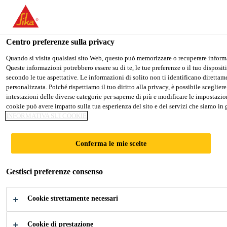
Stai visitando il sito web della "Sika Italia", sembra che si stia acce
per il vostro paese.
Centro preferenze sulla privacy
PASSARE A SIKA USA
RIMANERE SIKA ITALI
Quando si visita qualsiasi sito Web, questo può memorizzare o recuperare informaz
Queste informazioni potrebbero essere su di te, le tue preferenze o il tuo dispositi
secondo le tue aspettative. Le informazioni di solito non ti identificano dirett
Sika Italia
personalizzata. Poiché rispettiamo il tuo diritto alla privacy, è possibile sceglier
intestazioni delle diverse categorie per saperne di più e modificare le impostazion
cookie può avere impatto sulla tua esperienza del sito e dei servizi che siamo in g
INFORMATIVA SUI COOKIE
MARINE
Conferma le mie scelte
Sigillature ed Incollaggi per interni ed
Gestisci preferenze consenso
esterni e Insonorizzazioni per
pavimentazioni nella produzione e
Cookie strettamente necessari
riparazione per l'Industria Navale
Cookie di prestazione