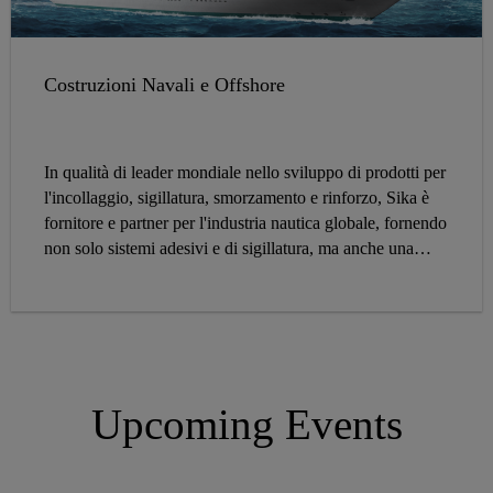
Costruzioni Navali e Offshore
In qualità di leader mondiale nello sviluppo di prodotti per
l'incollaggio, sigillatura, smorzamento e rinforzo, Sika è
fornitore e partner per l'industria nautica globale, fornendo
non solo sistemi adesivi e di sigillatura, ma anche una
gamma di sistemi acustici e di pavimentazione per
l'industria delle costruzioni navali. Sika è rappresentata
con proprie filiali in tutti i paesi ove sono presenti cantieri
navali, garantendo così la gestione degli ordini in forma
prioritaria, la consegna, lo sviluppo di applicazioni, il
supporto tecnico e commerciale, ovunque operino i nostri
Upcoming Events
clienti.