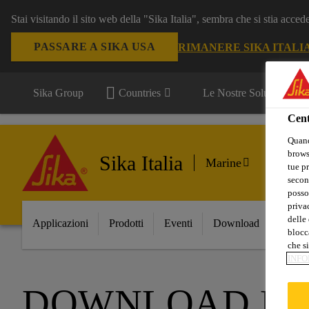
Stai visitando il sito web della "Sika Italia", sembra che si stia acce
PASSARE A SIKA USA
RIMANERE SIKA ITALI
Sika Group
Countries
Le Nostre Soluzioni
Cent
Quand
browse
Sika Italia
Marine
tue pr
secon
posso
privac
delle 
Applicazioni
Prodotti
Eventi
Download
FAQ
blocca
che si
INFO
DOWNLOAD DO