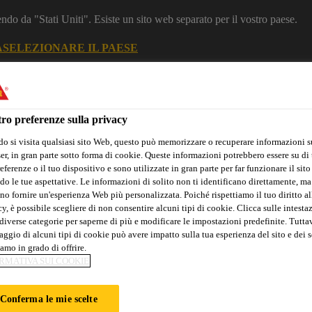
dendo da "Stati Uniti". Esiste un sito web separato per il vostro paese.
A
SELEZIONARE IL PAESE
Industria
ro preferenze sulla privacy
o si visita qualsiasi sito Web, questo può memorizzare o recuperare informazioni s
r, in gran parte sotto forma di cookie. Queste informazioni potrebbero essere su di t
eferenze o il tuo dispositivo e sono utilizzate in gran parte per far funzionare il sito
do le tue aspettative. Le informazioni di solito non ti identificano direttamente, ma
no fornire un'esperienza Web più personalizzata. Poiché rispettiamo il tuo diritto al
y, è possibile scegliere di non consentire alcuni tipi di cookie. Clicca sulle intesta
diverse categorie per saperne di più e modificare le impostazioni predefinite. Tuttav
Chi Siamo: Marine
ggio di alcuni tipi di cookie può avere impatto sulla tua esperienza del sito e dei s
amo in grado di offrire.
RMATIVA SUI COOKIE
CUMENTAZION
Conferma le mie scelte