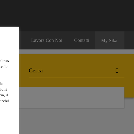
Lavora Con Noi
Contatti
My Sika
ul tuo
e, le
la
zioni
ia, il
ervizi
E