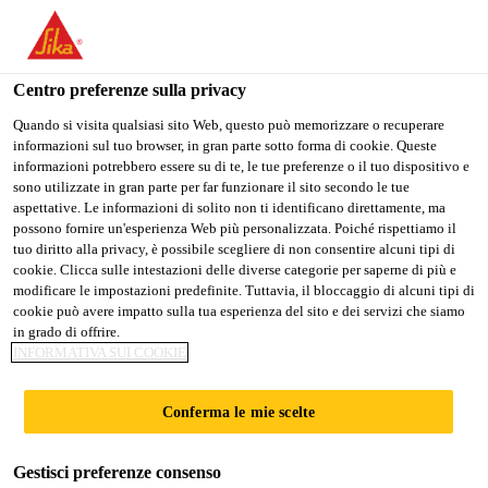
Stai visitando il sito web della "Sika Italia", sembra che si stia
accedendo da "Stati Uniti". Esiste un sito web separato per il
vostro paese.
Centro preferenze sulla privacy
PASSARE A
RIMANERE
SELEZIONARE
Quando si visita qualsiasi sito Web, questo può memorizzare o recuperare
informazioni sul tuo browser, in gran parte sotto forma di cookie. Queste
SIKA USA
SIKA ITALIA
IL PAESE
informazioni potrebbero essere su di te, le tue preferenze o il tuo dispositivo e
sono utilizzate in gran parte per far funzionare il sito secondo le tue
aspettative. Le informazioni di solito non ti identificano direttamente, ma
Sika Italia
possono fornire un'esperienza Web più personalizzata. Poiché rispettiamo il
tuo diritto alla privacy, è possibile scegliere di non consentire alcuni tipi di
cookie. Clicca sulle intestazioni delle diverse categorie per saperne di più e
modificare le impostazioni predefinite. Tuttavia, il bloccaggio di alcuni tipi di
cookie può avere impatto sulla tua esperienza del sito e dei servizi che siamo
in grado di offrire.
STORIA
INFORMATIVA SUI COOKIE
Conferma le mie scelte
Gestisci preferenze consenso