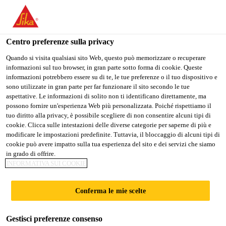
Stai visitando il sito web della "Sika Italia", sembra che si stia
accedendo da "Stati Uniti". Esiste un sito web separato per il
vostro paese.
Centro preferenze sulla privacy
PASSARE A
RIMANERE
SELEZIONARE
Quando si visita qualsiasi sito Web, questo può memorizzare o recuperare
informazioni sul tuo browser, in gran parte sotto forma di cookie. Queste
SIKA USA
SIKA ITALIA
IL PAESE
informazioni potrebbero essere su di te, le tue preferenze o il tuo dispositivo e
sono utilizzate in gran parte per far funzionare il sito secondo le tue
aspettative. Le informazioni di solito non ti identificano direttamente, ma
Sika Italia
possono fornire un'esperienza Web più personalizzata. Poiché rispettiamo il
tuo diritto alla privacy, è possibile scegliere di non consentire alcuni tipi di
cookie. Clicca sulle intestazioni delle diverse categorie per saperne di più e
modificare le impostazioni predefinite. Tuttavia, il bloccaggio di alcuni tipi di
cookie può avere impatto sulla tua esperienza del sito e dei servizi che siamo
in grado di offrire.
FACCIATA
INFORMATIVA SUI COOKIE
Conferma le mie scelte
Gestisci preferenze consenso