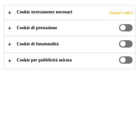
Cookie strettamente necessari
Sempre attivi
Fai Da Te
Facciata
Cookie di prestazione
Cookie di funzionalità
Dove devi intervenire?
Cookie per pubblicità mirata
2
1
3