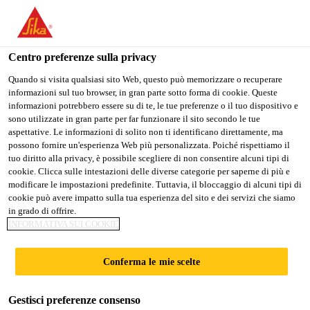
Stai visitando il sito web della "Sika Italia", sembra che si stia
accedendo da "Stati Uniti". Esiste un sito web separato per il
vostro paese.
Centro preferenze sulla privacy
PASSARE A
RIMANERE
SELEZIONARE
Quando si visita qualsiasi sito Web, questo può memorizzare o recuperare
informazioni sul tuo browser, in gran parte sotto forma di cookie. Queste
SIKA USA
SIKA ITALIA
IL PAESE
informazioni potrebbero essere su di te, le tue preferenze o il tuo dispositivo e
sono utilizzate in gran parte per far funzionare il sito secondo le tue
aspettative. Le informazioni di solito non ti identificano direttamente, ma
Sika Italia
possono fornire un'esperienza Web più personalizzata. Poiché rispettiamo il
tuo diritto alla privacy, è possibile scegliere di non consentire alcuni tipi di
cookie. Clicca sulle intestazioni delle diverse categorie per saperne di più e
modificare le impostazioni predefinite. Tuttavia, il bloccaggio di alcuni tipi di
cookie può avere impatto sulla tua esperienza del sito e dei servizi che siamo
in grado di offrire.
TROVA LO
INFORMATIVA SUI COOKIE
STORE
Conferma le mie scelte
Gestisci preferenze consenso
Rivenditori Prodotti per le Piccole