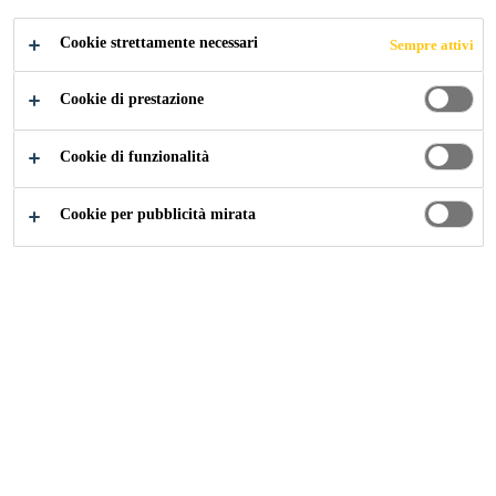
Ristrutturazioni
Cookie strettamente necessari
Sempre attivi
Cookie di prestazione
Contatti
Trova lo Store
Cookie di funzionalità
Cookie per pubblicità mirata
STORE LOCATOR
Inserisci la tua città o il CAP di riferimento e trova il
rivenditore più vicino a te!
Potrai riconoscere il tipo di store dall'icona sulla mappa: