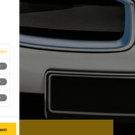
ttivi
utti