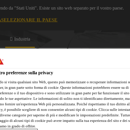
dendo da "Stati Uniti". Esiste un sito web separato per il vostro paese.
A
SELEZIONARE IL PAESE
Industria
ro preferenze sulla privacy
o si visita qualsiasi sito Web, questo può memorizzare o recuperare informazioni s
r, in gran parte sotto forma di cookie. Queste informazioni potrebbero essere su di t
eferenze o il tuo dispositivo e sono utilizzate in gran parte per far funzionare il sito
oni
Servizi
News
Chi Siamo
Soluzioni per i progetti
do le tue aspettative. Le informazioni di solito non ti identificano direttamente, ma
no fornire un'esperienza Web più personalizzata. Poiché rispettiamo il tuo diritto al
y, è possibile scegliere di non consentire alcuni tipi di cookie. Clicca sulle intesta
diverse categorie per saperne di più e modificare le impostazioni predefinite. Tuttav
ggio di alcuni tipi di cookie può avere impatto sulla tua esperienza del sito e dei s
amo in grado di offrire.