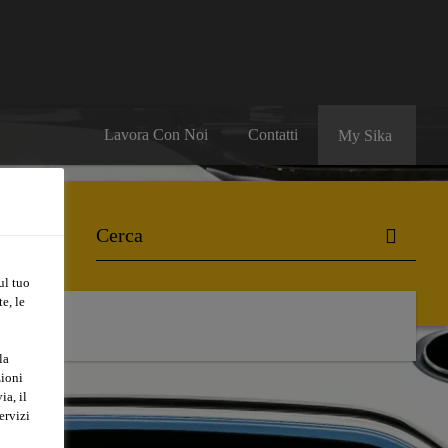
Lavora Con Noi
Contatti
My Sika
ul tuo
e, le
la
zioni
ia, il
ervizi