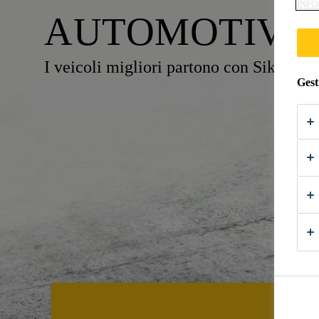
INFO
AUTOMOTIVE
I veicoli migliori partono con Sika
Gest