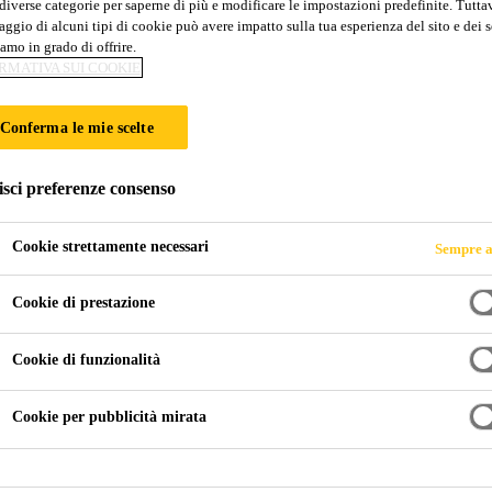
diverse categorie per saperne di più e modificare le impostazioni predefinite. Tuttav
ggio di alcuni tipi di cookie può avere impatto sulla tua esperienza del sito e dei s
amo in grado di offrire.
 PANNELLI SAND
RMATIVA SUI COOKIE
Conferma le mie scelte
isci preferenze consenso
Cookie strettamente necessari
Sempre a
Cookie di prestazione
wich
Cookie di funzionalità
nte, nonché hot melt reattivi per pannelli sandwi
Cookie per pubblicità mirata
i rigidi e camper.