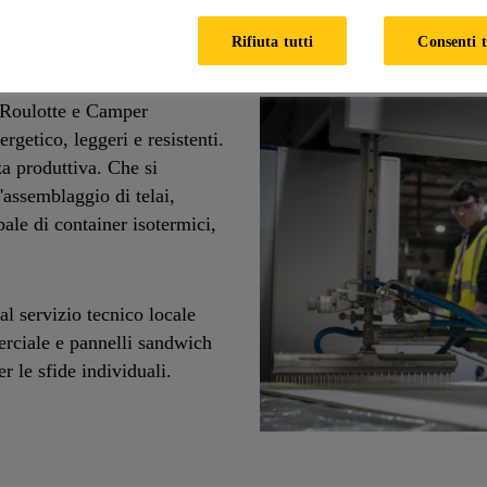
one nella Produzione di 
Rifiuta tutti
Consenti t
, Roulotte e Camper
ergetico, leggeri e resistenti.
za produttiva. Che si
'assemblaggio di telai,
bale di container isotermici,
l servizio tecnico locale
erciale e pannelli sandwich
r le sfide individuali.