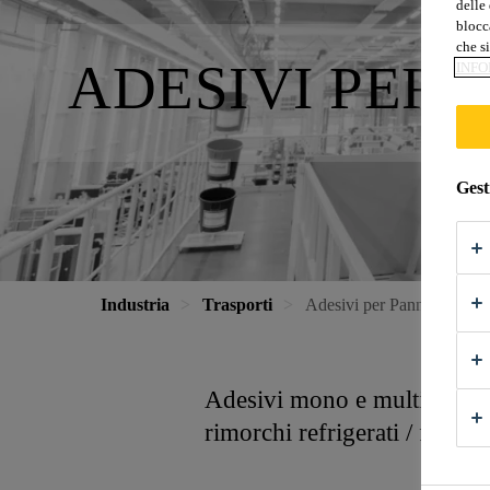
delle 
blocca
che si
ADESIVI PER
INFO
Gest
Industria
Trasporti
Adesivi per Pannelli Sand
Adesivi mono e multicompone
rimorchi refrigerati / furgon