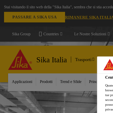
Stai visitando il sito web della "Sika Italia", sembra che si stia acce
PASSARE A SIKA USA
RIMANERE SIKA ITALI
Sika Group
Countries
Le Nostre Soluzioni
Sika Italia
Trasporti
Cent
Applicazioni
Prodotti
Trend e Sfide
Principali Inno
Quand
browse
tue pr
secon
posso
privac