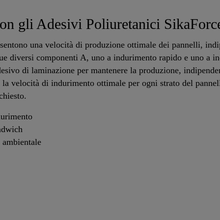
on gli Adesivi Poliuretanici SikaFor
entono una velocità di produzione ottimale dei pannelli, ind
 due diversi componenti A, uno a indurimento rapido e uno a i
'adesivo di laminazione per mantenere la produzione, indipend
la velocità di indurimento ottimale per ogni strato del pannel
chiesto.
durimento
andwich
a ambientale