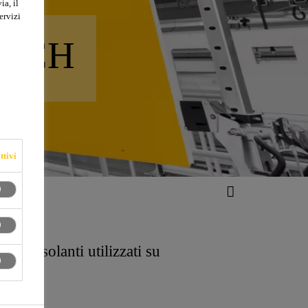
ia, il
ervizi
WICH
ttivi
ch isolanti utilizzati su