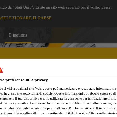
dendo da "Stati Uniti". Esiste un sito web separato per il vostro paese.
A
SELEZIONARE IL PAESE
Industria
ro preferenze sulla privacy
vazioni
Download
o si visita qualsiasi sito Web, questo può memorizzare o recuperare informazioni s
r, in gran parte sotto forma di cookie. Queste informazioni potrebbero essere su di t
eferenze o il tuo dispositivo e sono utilizzate in gran parte per far funzionare il sito
do le tue aspettative. Le informazioni di solito non ti identificano direttamente, ma
no fornire un'esperienza Web più personalizzata. Poiché rispettiamo il tuo diritto al
y, è possibile scegliere di non consentire alcuni tipi di cookie. Clicca sulle intesta