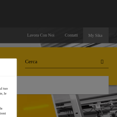
Lavora Con Noi
Contatti
My Sika
ul tuo
e, le
la
zioni