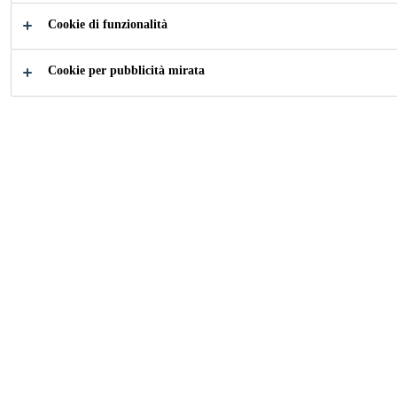
Cookie di funzionalità
Come possiamo aiutarti?
Cookie per pubblicità mirata
Applicazioni
Download
Aftermarket
documenti
Industria
Automotive Aftermarket