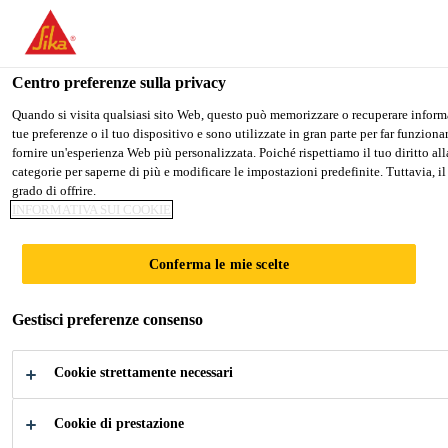
Stai visitando il sito web della "Sika Italia", sembra che si stia acce
Sika Italia
PASSARE A SIKA USA
RIMANERE SIKA ITALI
Centro preferenze sulla privacy
Quando si visita qualsiasi sito Web, questo può memorizzare o recuperare informaz
tue preferenze o il tuo dispositivo e sono utilizzate in gran parte per far funzion
Sika Italia
fornire un'esperienza Web più personalizzata. Poiché rispettiamo il tuo diritto alla
categorie per saperne di più e modificare le impostazioni predefinite. Tuttavia, il
grado di offrire.
INFORMATIVA SUI COOKIE
AUTOMOTIVE
Conferma le mie scelte
AFTERMARKET
Gestisci preferenze consenso
Incollaggio del Parabrezza e Riparazione
Cookie strettamente necessari
della Carrozzeria
Cookie di prestazione