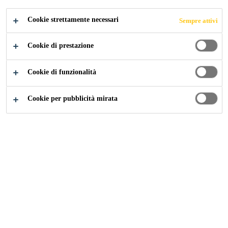
Cookie strettamente necessari
Sempre attivi
Industria
Trasporti
Prodotti Sika per i Trasporti
Cookie di prestazione
Cookie di funzionalità
Cookie per pubblicità mirata
SikaFast®-555 L05
Adesivo strutturale bicomponente a rapida polimerizzazione
SikaPower®-1277