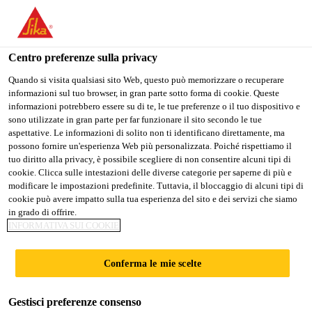
Stai visitando il sito web della "Sika Italia", sembra che si stia
accedendo da "Stati Uniti". Esiste un sito web separato per il
vostro paese.
Centro preferenze sulla privacy
PASSARE A
RIMANERE
SELEZIONARE
Quando si visita qualsiasi sito Web, questo può memorizzare o recuperare
informazioni sul tuo browser, in gran parte sotto forma di cookie. Queste
SIKA USA
SIKA ITALIA
IL PAESE
informazioni potrebbero essere su di te, le tue preferenze o il tuo dispositivo e
sono utilizzate in gran parte per far funzionare il sito secondo le tue
aspettative. Le informazioni di solito non ti identificano direttamente, ma
Sika Italia
possono fornire un'esperienza Web più personalizzata. Poiché rispettiamo il
tuo diritto alla privacy, è possibile scegliere di non consentire alcuni tipi di
cookie. Clicca sulle intestazioni delle diverse categorie per saperne di più e
modificare le impostazioni predefinite. Tuttavia, il bloccaggio di alcuni tipi di
cookie può avere impatto sulla tua esperienza del sito e dei servizi che siamo
PRODOTTI SIKA
in grado di offrire.
INFORMATIVA SUI COOKIE
PER I TRASPORTI
Conferma le mie scelte
Gestisci preferenze consenso