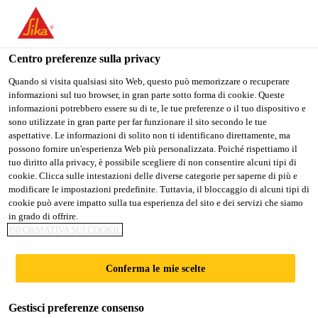
Stai visitando il sito web della "Sika Italia", sembra che si stia
accedendo da "Stati Uniti". Esiste un sito web separato per il
vostro paese.
Centro preferenze sulla privacy
Industria
...
Sikaflex®-268
PASSARE A
RIMANERE
SELEZIONARE
Quando si visita qualsiasi sito Web, questo può memorizzare o recuperare
informazioni sul tuo browser, in gran parte sotto forma di cookie. Queste
SIKA USA
SIKA ITALIA
IL PAESE
informazioni potrebbero essere su di te, le tue preferenze o il tuo dispositivo e
sono utilizzate in gran parte per far funzionare il sito secondo le tue
aspettative. Le informazioni di solito non ti identificano direttamente, ma
Sika Italia
possono fornire un'esperienza Web più personalizzata. Poiché rispettiamo il
Sikaflex®-268
tuo diritto alla privacy, è possibile scegliere di non consentire alcuni tipi di
cookie. Clicca sulle intestazioni delle diverse categorie per saperne di più e
modificare le impostazioni predefinite. Tuttavia, il bloccaggio di alcuni tipi di
Adesivo e sigillante per assemblaggio e
cookie può avere impatto sulla tua esperienza del sito e dei servizi che siamo
in grado di offrire.
incollaggio vetri per applicazioni
INFORMATIVA SUI COOKIE
ferroviarie con opzione di accelerazione
Conferma le mie scelte
Sikaflex®-268 è un sistema adesivo specificamente
progettato per il settore ferroviario. È adatto per
Gestisci preferenze consenso
l'incollaggio di assemblaggi e vetri; la sua