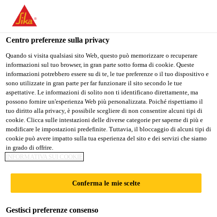
Stai visitando il sito web della "Sika Italia", sembra che si stia
accedendo da "Stati Uniti". Esiste un sito web separato per il
vostro paese.
Centro preferenze sulla privacy
Industria
...
Sikaflex®-221
PASSARE A
RIMANERE
SELEZIONARE
Quando si visita qualsiasi sito Web, questo può memorizzare o recuperare
informazioni sul tuo browser, in gran parte sotto forma di cookie. Queste
SIKA USA
SIKA ITALIA
IL PAESE
informazioni potrebbero essere su di te, le tue preferenze o il tuo dispositivo e
sono utilizzate in gran parte per far funzionare il sito secondo le tue
aspettative. Le informazioni di solito non ti identificano direttamente, ma
Sika Italia
possono fornire un'esperienza Web più personalizzata. Poiché rispettiamo il
Sikaflex®-221
tuo diritto alla privacy, è possibile scegliere di non consentire alcuni tipi di
cookie. Clicca sulle intestazioni delle diverse categorie per saperne di più e
modificare le impostazioni predefinite. Tuttavia, il bloccaggio di alcuni tipi di
Sigillante adesivo multiuso con un ampio
cookie può avere impatto sulla tua esperienza del sito e dei servizi che siamo
in grado di offrire.
spettro di adesione
INFORMATIVA SUI COOKIE
Sikaflex®-221 è un adesivo/sigillante poliuretanico
Conferma le mie scelte
monocomponente multiuso che aderisce bene a
un'ampia varietà di substrati come metalli, primer e
Gestisci preferenze consenso
rivestimenti verniciati (sistemi bicomponenti),