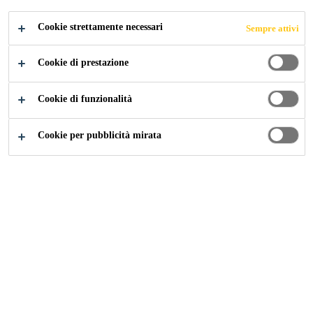
Cookie strettamente necessari
Sempre attivi
Industria
...
Download Documents
Cookie di prestazione
Cookie di funzionalità
Brochure in Italiano
Cookie per pubblicità mirata
Carta alla Scelta dei
Prodotti
Brochure e Cataloghi
PDF - 698 KB (IT)