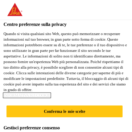
Stai visitando il sito web della "Sika Italia", sembra che si stia
accedendo da "Stati Uniti". Esiste un sito web separato per il
vostro paese.
Centro preferenze sulla privacy
PASSARE A
RIMANERE
SELEZIONARE
Quando si visita qualsiasi sito Web, questo può memorizzare o recuperare
informazioni sul tuo browser, in gran parte sotto forma di cookie. Queste
SIKA USA
SIKA ITALIA
IL PAESE
informazioni potrebbero essere su di te, le tue preferenze o il tuo dispositivo e
sono utilizzate in gran parte per far funzionare il sito secondo le tue
aspettative. Le informazioni di solito non ti identificano direttamente, ma
Sika Italia
possono fornire un'esperienza Web più personalizzata. Poiché rispettiamo il
tuo diritto alla privacy, è possibile scegliere di non consentire alcuni tipi di
cookie. Clicca sulle intestazioni delle diverse categorie per saperne di più e
modificare le impostazioni predefinite. Tuttavia, il bloccaggio di alcuni tipi di
cookie può avere impatto sulla tua esperienza del sito e dei servizi che siamo
DOWNLOAD
in grado di offrire.
INFORMATIVA SUI COOKIE
DOCUMENTI
Conferma le mie scelte
Gestisci preferenze consenso