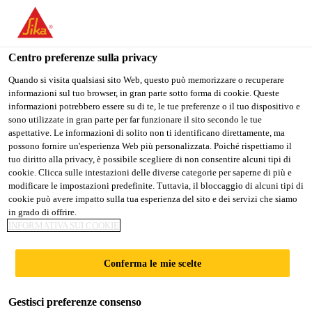
Stai visitando il sito web della "Sika Italia", sembra che si stia
accedendo da "Stati Uniti". Esiste un sito web separato per il
vostro paese.
Centro preferenze sulla privacy
PASSARE A
RIMANERE
SELEZIONARE
Quando si visita qualsiasi sito Web, questo può memorizzare o recuperare
informazioni sul tuo browser, in gran parte sotto forma di cookie. Queste
SIKA USA
SIKA ITALIA
IL PAESE
informazioni potrebbero essere su di te, le tue preferenze o il tuo dispositivo e
sono utilizzate in gran parte per far funzionare il sito secondo le tue
aspettative. Le informazioni di solito non ti identificano direttamente, ma
Sika Italia
possono fornire un'esperienza Web più personalizzata. Poiché rispettiamo il
tuo diritto alla privacy, è possibile scegliere di non consentire alcuni tipi di
cookie. Clicca sulle intestazioni delle diverse categorie per saperne di più e
modificare le impostazioni predefinite. Tuttavia, il bloccaggio di alcuni tipi di
cookie può avere impatto sulla tua esperienza del sito e dei servizi che siamo
in grado di offrire.
CUSTOMER
INFORMATIVA SUI COOKIE
ORIENTED
Conferma le mie scelte
SERVICE
Gestisci preferenze consenso