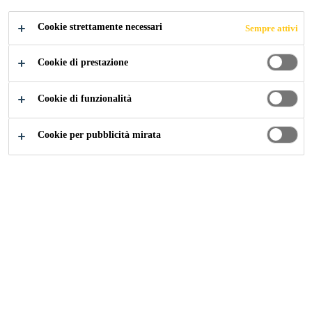
Cookie strettamente necessari
Sempre attivi
Cookie di prestazione
Industria
...
Customer oriented Service
Cookie di funzionalità
Cookie per pubblicità mirata
Trovare Insieme la
Soluzione
L’obiettivo di Sika è aiutarvi nel
raggiungimento dei vostri traguardi,
indipendentemente da cosa o dove.