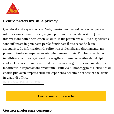
Stai visitando il sito web della "Sika Italia", sembra che si stia
accedendo da "Stati Uniti". Esiste un sito web separato per il
vostro paese.
Centro preferenze sulla privacy
PASSARE A
RIMANERE
SELEZIONARE
Quando si visita qualsiasi sito Web, questo può memorizzare o recuperare
informazioni sul tuo browser, in gran parte sotto forma di cookie. Queste
SIKA USA
SIKA ITALIA
IL PAESE
informazioni potrebbero essere su di te, le tue preferenze o il tuo dispositivo e
sono utilizzate in gran parte per far funzionare il sito secondo le tue
aspettative. Le informazioni di solito non ti identificano direttamente, ma
Sika Italia
possono fornire un'esperienza Web più personalizzata. Poiché rispettiamo il
tuo diritto alla privacy, è possibile scegliere di non consentire alcuni tipi di
cookie. Clicca sulle intestazioni delle diverse categorie per saperne di più e
modificare le impostazioni predefinite. Tuttavia, il bloccaggio di alcuni tipi di
cookie può avere impatto sulla tua esperienza del sito e dei servizi che siamo
in grado di offrire.
COSTRUZIONI
INFORMATIVA SUI COOKIE
NAVALI E
Conferma le mie scelte
OFFSHORE
Gestisci preferenze consenso