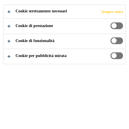
Cookie strettamente necessari
Sempre attivi
Cookie di prestazione
Industria
Marine
Costruzioni Navali e Offshore
Cookie di funzionalità
Cookie per pubblicità mirata
In qualità di leader mondiale nello sviluppo
di prodotti per l'incollaggio, sigillatura,
smorzamento e rinforzo, Sika è fornitore e
partner per l'industria nautica globale,
fornendo non solo sistemi adesivi e di
sigillatura, ma anche una gamma di sistemi
acustici e di pavimentazione per l'industria