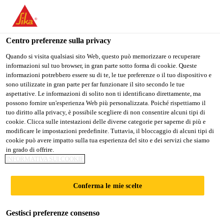
Stai visitando il sito web della "Sika Italia", sembra che si stia
accedendo da "Stati Uniti". Esiste un sito web separato per il
vostro paese.
Centro preferenze sulla privacy
PASSARE A
RIMANERE
SELEZIONARE
Quando si visita qualsiasi sito Web, questo può memorizzare o recuperare
informazioni sul tuo browser, in gran parte sotto forma di cookie. Queste
SIKA USA
SIKA ITALIA
IL PAESE
informazioni potrebbero essere su di te, le tue preferenze o il tuo dispositivo e
sono utilizzate in gran parte per far funzionare il sito secondo le tue
aspettative. Le informazioni di solito non ti identificano direttamente, ma
Sika Italia
possono fornire un'esperienza Web più personalizzata. Poiché rispettiamo il
tuo diritto alla privacy, è possibile scegliere di non consentire alcuni tipi di
cookie. Clicca sulle intestazioni delle diverse categorie per saperne di più e
modificare le impostazioni predefinite. Tuttavia, il bloccaggio di alcuni tipi di
cookie può avere impatto sulla tua esperienza del sito e dei servizi che siamo
in grado di offrire.
ELEMENTI PER
INFORMATIVA SUI COOKIE
PAVIMENTAZIO
Conferma le mie scelte
NI
Gestisci preferenze consenso