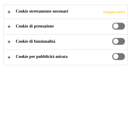
Cookie strettamente necessari
Sempre attivi
Cookie di prestazione
Industria
...
Elementi per Pavimentazioni
Cookie di funzionalità
Cookie per pubblicità mirata
Sika offre soluzioni ottimali per tutti i tipi di
pavimenti, che si tratti di laminazione di
elementi di pavimentazione in legno,
pavimenti in PVC o elementi autoadesivi
rivestiti.