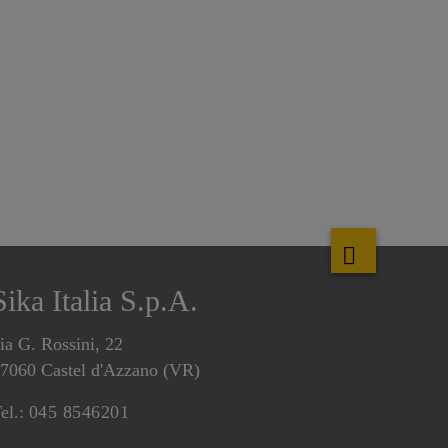
Sika Italia S.p.A.
ia G. Rossini, 22
7060 Castel d'Azzano (VR)
el.:
045 8546201