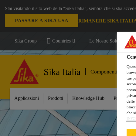
Stai visitando il sito web della "Sika Italia", sembra che si stia acce
PASSARE A SIKA USA
RIMANERE SIKA ITALI
Sika Group
Countries
Le Nostre Soluzioni
Cent
Quand
Sika Italia
Componenti per le C
browse
tue pr
secon
posso
privac
Applicazioni
Prodotti
Knowledge Hub
Principali 
delle 
blocca
che si
INFO