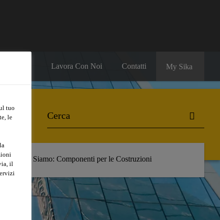
Lavora Con Noi
Contatti
My Sika
ul tuo
e, le
la
zioni
ds
Chi Siamo: Componenti per le Costruzioni
ia, il
ervizi