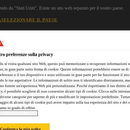
dendo da "Stati Uniti". Esiste un sito web separato per il vostro paese.
A
SELEZIONARE IL PAESE
Industria
ro preferenze sulla privacy
o si visita qualsiasi sito Web, questo può memorizzare o recuperare informazioni s
ostruzioni
r, in gran parte sotto forma di cookie. Queste informazioni potrebbero essere su di t
eferenze o il tuo dispositivo e sono utilizzate in gran parte per far funzionare il sito
do le tue aspettative. Le informazioni di solito non ti identificano direttamente, ma
no fornire un'esperienza Web più personalizzata. Poiché rispettiamo il tuo diritto al
y, è possibile scegliere di non consentire alcuni tipi di cookie. Clicca sulle intesta
Innovazioni
Referenze Globali
Servizi
Eventi
Downloa
diverse categorie per saperne di più e modificare le impostazioni predefinite. Tuttav
ggio di alcuni tipi di cookie può avere impatto sulla tua esperienza del sito e dei s
amo in grado di offrire.
RMATIVA SUI COOKIE
Conferma le mie scelte