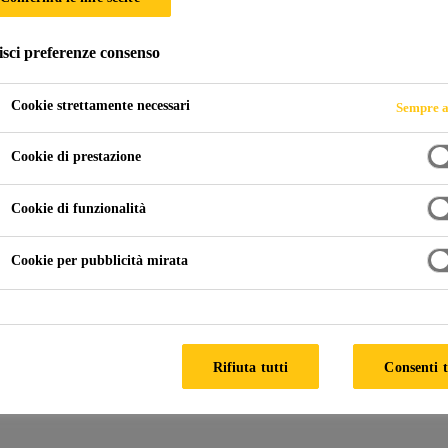
isci preferenze consenso
HUB
Cookie strettamente necessari
Sempre a
Cookie di prestazione
Cookie di funzionalità
Cookie per pubblicità mirata
ciate
ioni, i nostri strumenti di progettazio
Rifiuta tutti
Consenti t