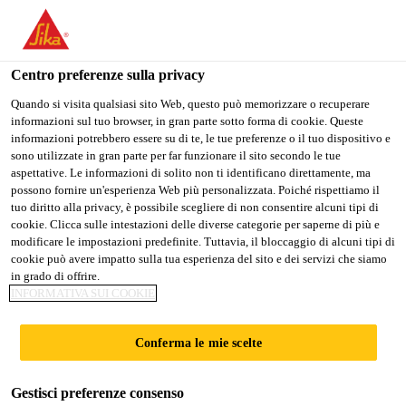
Stai visitando il sito web della "Sika Italia", sembra che si stia
accedendo da "Stati Uniti". Esiste un sito web separato per il
vostro paese.
Centro preferenze sulla privacy
PASSARE A
RIMANERE
SELEZIONARE
Quando si visita qualsiasi sito Web, questo può memorizzare o recuperare
informazioni sul tuo browser, in gran parte sotto forma di cookie. Queste
SIKA USA
SIKA ITALIA
IL PAESE
informazioni potrebbero essere su di te, le tue preferenze o il tuo dispositivo e
sono utilizzate in gran parte per far funzionare il sito secondo le tue
aspettative. Le informazioni di solito non ti identificano direttamente, ma
Sika Italia
possono fornire un'esperienza Web più personalizzata. Poiché rispettiamo il
tuo diritto alla privacy, è possibile scegliere di non consentire alcuni tipi di
cookie. Clicca sulle intestazioni delle diverse categorie per saperne di più e
modificare le impostazioni predefinite. Tuttavia, il bloccaggio di alcuni tipi di
cookie può avere impatto sulla tua esperienza del sito e dei servizi che siamo
REFERENZE
in grado di offrire.
INFORMATIVA SUI COOKIE
GLOBALI -
Conferma le mie scelte
FINESTRE
Gestisci preferenze consenso