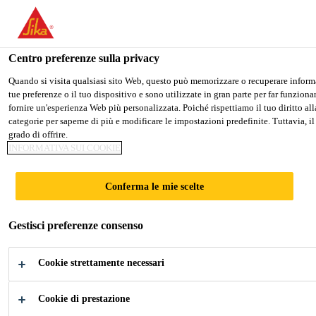
Stai visitando il sito web della "Sika Italia", sembra che si stia acce
PASSARE A SIKA USA
RIMANERE SIKA ITALI
Centro preferenze sulla privacy
Quando si visita qualsiasi sito Web, questo può memorizzare o recuperare informaz
tue preferenze o il tuo dispositivo e sono utilizzate in gran parte per far funzion
Sika Italia
fornire un'esperienza Web più personalizzata. Poiché rispettiamo il tuo diritto alla
categorie per saperne di più e modificare le impostazioni predefinite. Tuttavia, il
grado di offrire.
INFORMATIVA SUI COOKIE
PANNELLI PER
Conferma le mie scelte
MOBILI
Gestisci preferenze consenso
Adhesives for the Lamination of Interior
Cookie strettamente necessari
Panels
Cookie di prestazione