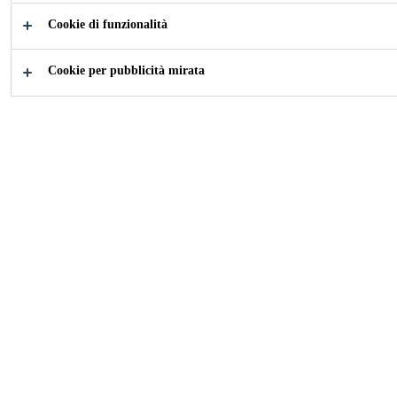
Cookie di funzionalità
Come possiamo aiutarti?
Cookie per pubblicità mirata
Applicazioni
Scopri i
Pannelli per
Prodotti
Mobili
Industria
...
Pannelli per Mobili