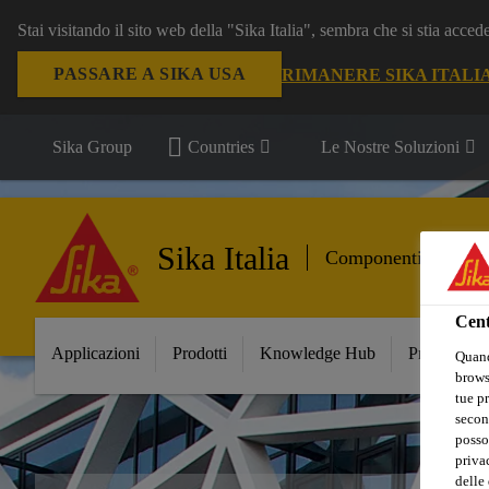
Stai visitando il sito web della "Sika Italia", sembra che si stia acce
PASSARE A SIKA USA
RIMANERE SIKA ITALI
Sika Group
Countries
Le Nostre Soluzioni
Sika Italia
Componenti per le C
Cent
Applicazioni
Prodotti
Knowledge Hub
Principali 
Quand
browse
tue pr
secon
posso
privac
delle 