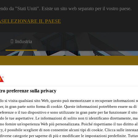
dendo da "Stati Uniti". Esiste un sito web separato per il vostro paese.
A
SELEZIONARE IL PAESE
Industria
ostruzioni
ro preferenze sulla privacy
Innovazioni
Referenze Globali
Servizi
Eventi
Downloa
o si visita qualsiasi sito Web, questo può memorizzare o recuperare informazioni s
r, in gran parte sotto forma di cookie. Queste informazioni potrebbero essere su di t
eferenze o il tuo dispositivo e sono utilizzate in gran parte per far funzionare il sito
do le tue aspettative. Le informazioni di solito non ti identificano direttamente, ma
no fornire un'esperienza Web più personalizzata. Poiché rispettiamo il tuo diritto al
y, è possibile scegliere di non consentire alcuni tipi di cookie. Clicca sulle intesta
diverse categorie per saperne di più e modificare le impostazioni predefinite. Tuttav