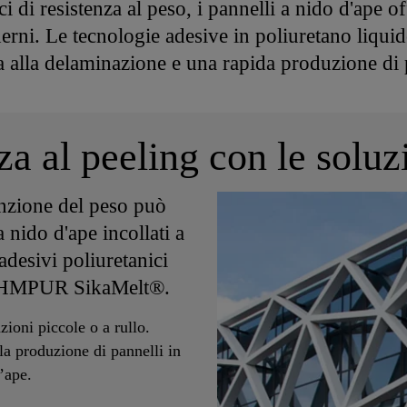
i di resistenza al peso, i pannelli a nido d'ape o
erni. Le tecnologie adesive in poliuretano liqui
a alla delaminazione e una rapida produzione di 
nza al peeling con le solu
unzione del peso può
 nido d'ape incollati a
 adesivi poliuretanici
i HMPUR SikaMelt®.
zioni piccole o a rullo.
la produzione di pannelli in
’ape.