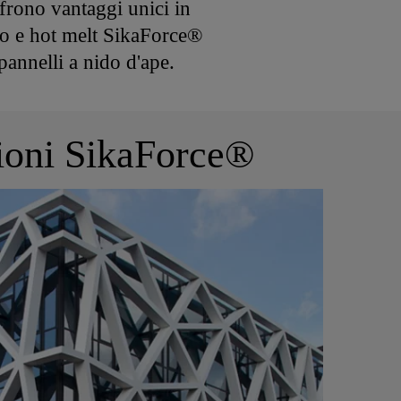
ffrono vantaggi unici in
do e hot melt SikaForce®
pannelli a nido d'ape.
zioni SikaForce®