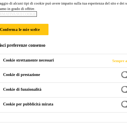
ggio di alcuni tipi di cookie può avere impatto sulla tua esperienza del sito e dei s
IDO D'APE
amo in grado di offrire.
RMATIVA SUI COOKIE
d Elevata Resistenza
Conferma le mie scelte
isci preferenze consenso
Cookie strettamente necessari
Sempre a
Cookie di prestazione
Cookie di funzionalità
Cookie per pubblicità mirata