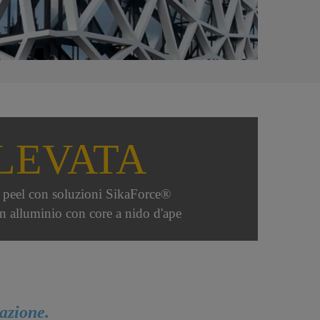
LEVATA
a peel con soluzioni SikaForce®
in alluminio con core a nido d'ape
azione.