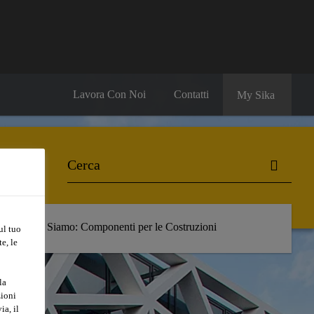
Lavora Con Noi
Contatti
My Sika
ds
Chi Siamo: Componenti per le Costruzioni
ul tuo
e, le
la
zioni
ia, il