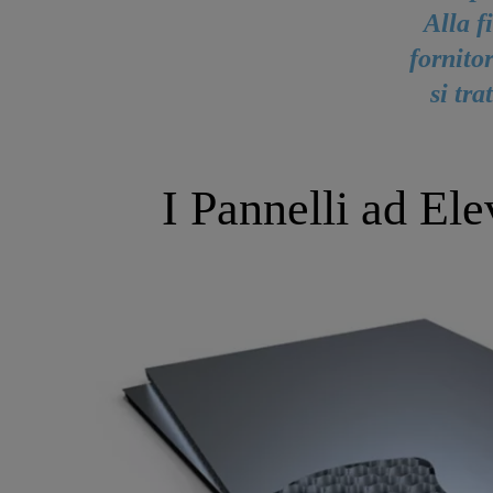
Alla f
fornitor
si tra
I Pannelli ad El