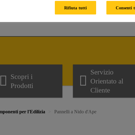
Come possiamo aiutarti?
Rifiuta tutti
Consenti t
Servizio
Scopri i
Orientato al
Prodotti
Cliente
ponenti per l'Edilizia
Pannelli a Nido d'Ape