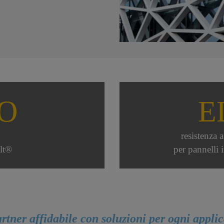
O
E
resistenza 
lt®
per pannelli 
rtner affidabile con soluzioni per ogni applic