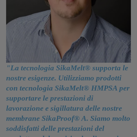
"La tecnologia SikaMelt® supporta le
nostre esigenze. Utilizziamo prodotti
con tecnologia SikaMelt® HMPSA per
supportare le prestazioni di
lavorazione e sigillatura delle nostre
membrane SikaProof® A. Siamo molto
soddisfatti delle prestazioni del