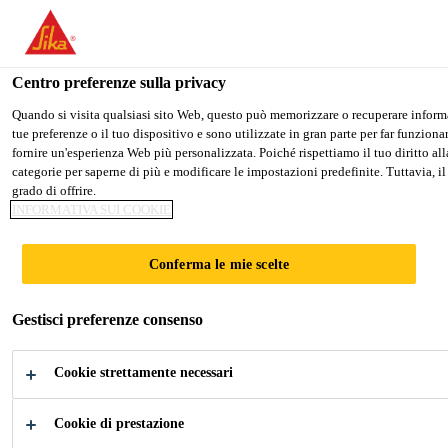
Stai visitando il sito web della "Sika Italia", sembra che si stia acce
PASSARE A SIKA USA
RIMANERE SIKA ITALI
Centro preferenze sulla privacy
Quando si visita qualsiasi sito Web, questo può memorizzare o recuperare informaz
tue preferenze o il tuo dispositivo e sono utilizzate in gran parte per far funzion
Sika Italia
fornire un'esperienza Web più personalizzata. Poiché rispettiamo il tuo diritto alla
categorie per saperne di più e modificare le impostazioni predefinite. Tuttavia, il
grado di offrire.
INFORMATIVA SUI COOKIE
PANNELLI IN
Conferma le mie scelte
COPERTURA
Gestisci preferenze consenso
Cookie strettamente necessari
Cookie di prestazione