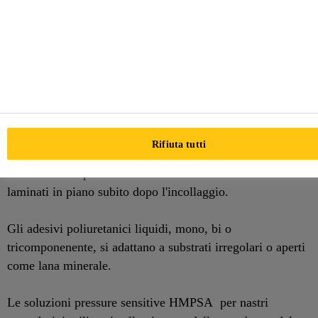
controllo dell'umidità o
impermeabilizzazione
dell'involucro dell'edificio.
La gamma SikaForce® e SikaMelt vi assicurano soluzioni
ottimali per le vostre esigenze.
Rifiuta tutti
Soluzioni Hot Melt reattive sono adatta per Reactive hot
melt solutions per la lavorazione immediata di substrati
laminati in piano subito dopo l'incollaggio.
Gli adesivi poliuretanici liquidi, mono, bi o
tricomponenente, si adattano a substrati irregolari o aperti
come lana minerale.
Le soluzioni pressure sensitive HMPSA per nastri