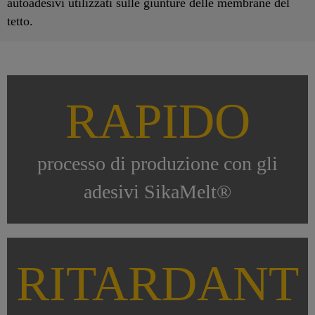
autoadesivi utilizzati sulle giunture delle membrane del
tetto.
RAPIDO
processo di produzione con gli
adesivi SikaMelt®
RITARDANT