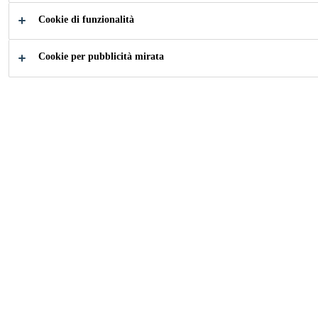
Cookie di funzionalità
Come possiamo aiutarti?
Cookie per pubblicità mirata
Applicazioni
Scopri i
Pannelli in
Prodotti
Copertura
Industria
...
Pannelli in Copertura