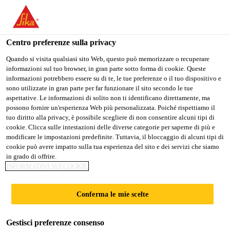
Stai visitando il sito web della "Sika Italia", sembra che si stia
accedendo da "Stati Uniti". Esiste un sito web separato per il
vostro paese.
Centro preferenze sulla privacy
PASSARE A
RIMANERE
SELEZIONARE
Quando si visita qualsiasi sito Web, questo può memorizzare o recuperare
informazioni sul tuo browser, in gran parte sotto forma di cookie. Queste
SIKA USA
SIKA ITALIA
IL PAESE
informazioni potrebbero essere su di te, le tue preferenze o il tuo dispositivo e
sono utilizzate in gran parte per far funzionare il sito secondo le tue
aspettative. Le informazioni di solito non ti identificano direttamente, ma
Sika Italia
possono fornire un'esperienza Web più personalizzata. Poiché rispettiamo il
tuo diritto alla privacy, è possibile scegliere di non consentire alcuni tipi di
cookie. Clicca sulle intestazioni delle diverse categorie per saperne di più e
modificare le impostazioni predefinite. Tuttavia, il bloccaggio di alcuni tipi di
cookie può avere impatto sulla tua esperienza del sito e dei servizi che siamo
in grado di offrire.
SIKA HA OLTRE
INFORMATIVA SUI COOKIE
30 ANNI DI
Conferma le mie scelte
ESPERIENZA
Gestisci preferenze consenso