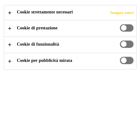
NELLE
Cookie strettamente necessari
Sempre attivi
FACCIATE IN
Cookie di prestazione
VETRO
Cookie di funzionalità
Cookie per pubblicità mirata
Industria
Componenti per le Costruzioni
Facciate
Con oltre 9000 progetti di facciate
realizzati a livello globale con