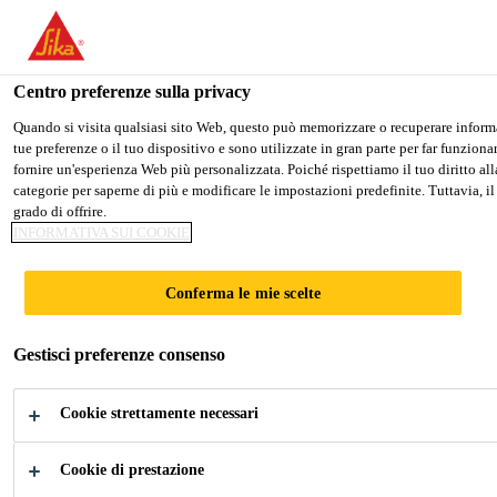
Stai visitando il sito web della "Sika Italia", sembra che si stia acce
PASSARE A SIKA USA
RIMANERE SIKA ITALI
Centro preferenze sulla privacy
Quando si visita qualsiasi sito Web, questo può memorizzare o recuperare informaz
tue preferenze o il tuo dispositivo e sono utilizzate in gran parte per far funzion
Sika Italia
fornire un'esperienza Web più personalizzata. Poiché rispettiamo il tuo diritto alla
categorie per saperne di più e modificare le impostazioni predefinite. Tuttavia, il
grado di offrire.
INFORMATIVA SUI COOKIE
SIGILLATURA E
Conferma le mie scelte
INCOLLAGGIO
Gestisci preferenze consenso
Cookie strettamente necessari
Cookie di prestazione