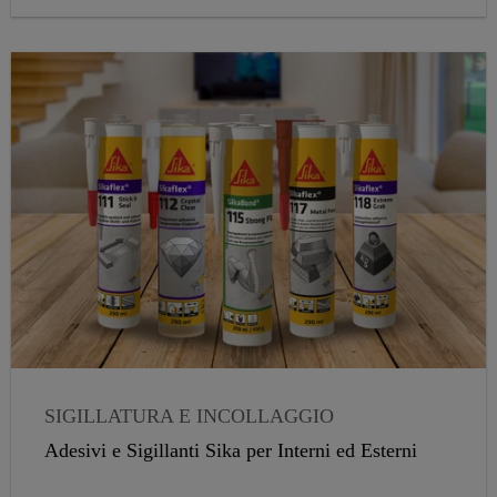
poliuretaniche espandibili progettata per rispondere ad
ogni esigenza. Applicabili manualmente o con pistola, le
schiume Sika Boom® permettono di fissare, riempire,
sigillare e isolare da freddo e rumore.
Seleziona il campo di applicazione di tuo interesse e
scopri il Sika Boom® più adatto alle tue esigenze!
SIGILLATURA E INCOLLAGGIO
Adesivi e Sigillanti Sika per Interni ed Esterni