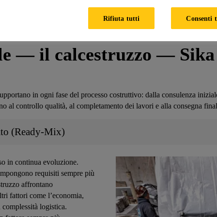
 aggiunte durante la fase di impasto per migliorare specifiche ca
Rifiuta tutti
Consenti t
ome la lavorabilità, la durabilità e le resistenze iniziali e final
e — il calcestruzzo — Sika 
supportano in ogni fase del processo costruttivo: dalla consulenza iniziale
ino al controllo qualità, al completamento dei lavori e alla consegna fina
nato (Ready-Mix)
sso in continua evoluzione.
 impongono requisiti sempre più
estruzzo affrontano
tri fattori come l’economia,
a complessità logistica.