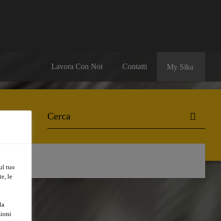
Lavora Con Noi
Contatti
My Sika
ul tuo
e, le
la
zioni