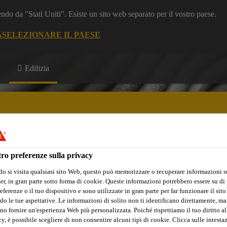
dendo da "Stati Uniti". Esiste un sito web separato per il vostro paese.
A
SELEZIONARE IL PAESE
Edilizia
ro preferenze sulla privacy
i e Documentazione
Referenze
Software di Calcolo
o si visita qualsiasi sito Web, questo può memorizzare o recuperare informazioni s
r, in gran parte sotto forma di cookie. Queste informazioni potrebbero essere su di t
eferenze o il tuo dispositivo e sono utilizzate in gran parte per far funzionare il sito
do le tue aspettative. Le informazioni di solito non ti identificano direttamente, ma
no fornire un'esperienza Web più personalizzata. Poiché rispettiamo il tuo diritto al
y, è possibile scegliere di non consentire alcuni tipi di cookie. Clicca sulle intesta