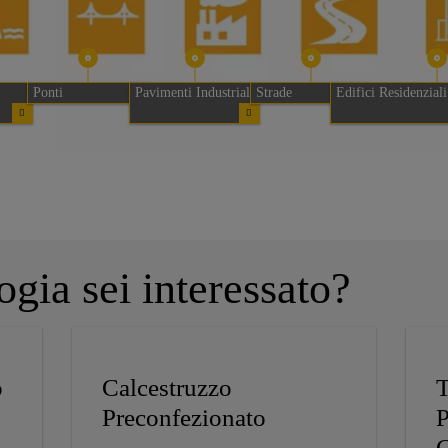
Ponti
Pavimenti Industriali
Strade
Edifici Residenzia
ogia sei interessato?
o
Calcestruzzo
T
Preconfezionato
P
C