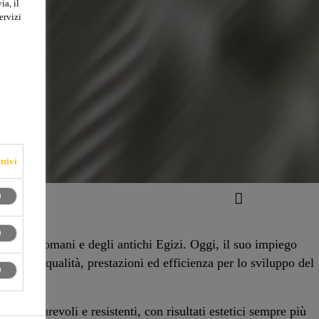
ia, il
ervizi
ttivi
poca dei Romani e degli antichi Egizi. Oggi, il suo impiego
ostante a qualità, prestazioni ed efficienza per lo sviluppo del
ioni, durevoli e resistenti, con risultati estetici sempre più