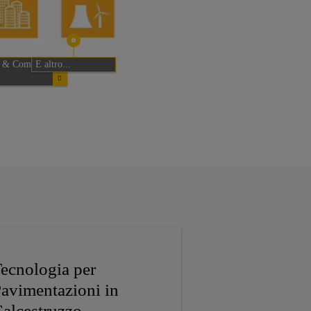
li & Commerciali
E altro...
ecnologia per
avimentazioni in
alcestruzzo