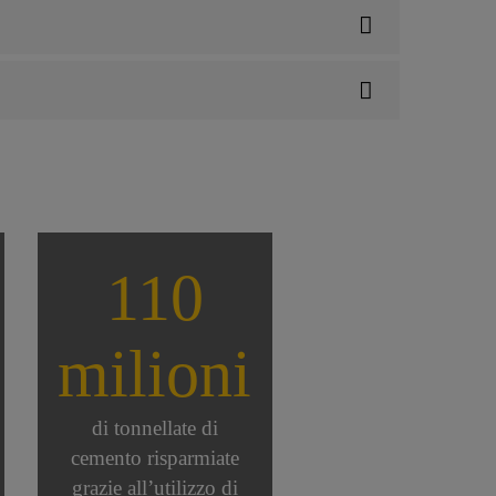
110
milioni
di tonnellate di
cemento risparmiate
grazie all’utilizzo di