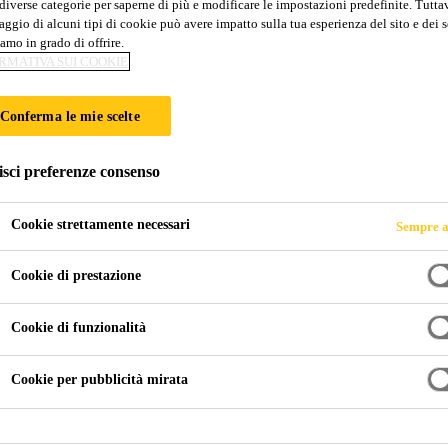
diverse categorie per saperne di più e modificare le impostazioni predefinite. Tuttav
ggio di alcuni tipi di cookie può avere impatto sulla tua esperienza del sito e dei s
amo in grado di offrire.
ZO
RMATIVA SUI COOKIE
Conferma le mie scelte
isci preferenze consenso
Cookie strettamente necessari
Sempre a
Cookie di prestazione
zo
Calcestruzzo
Cookie di funzionalità
o al mondo, con una storia che affonda le sue radici fino all’e
altri materiali combinati, rendendo fondamentale un’attenzione c
Cookie per pubblicità mirata
settore.
 ruolo chiave nella realizzazione di calcestruzzi ad alte prestaz