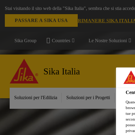
Stai visitando il sito web della "Sika Italia", sembra che si stia acce
PASSARE A SIKA USA
RIMANERE SIKA ITALI
Sika Group
Countries
Le Nostre Soluzioni
Sika Italia
Cent
Soluzioni per l'Edilizia
Soluzioni per i Progetti
Prodott
Quand
browse
tue pr
secon
posso
privac