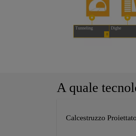
Tunneling
Dighe
A quale tecnol
Calcestruzzo Proiettat