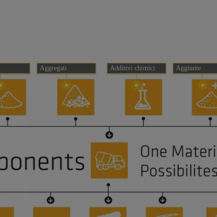
Aggregati
Additivi chimici
Aggiunte