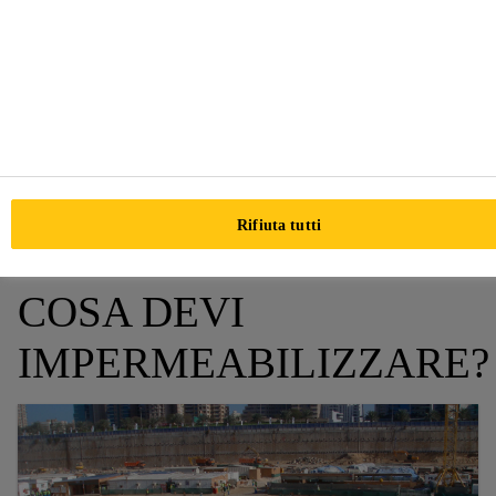
successo globale, oltre a una delle ragioni principali per
cui
Sika
è l'incontrastato numero 1 nel settore delle
impermeabilizzazioni. Presente attualmente in più di 100
paesi in tutto il mondo e più di 170 stabilimenti, Sika
assicura ovunque ai propri clienti un supporto puntuale
nella progettazione e nella definizione del sistema, fino
alla corretta installazione in cantiere.
Rifiuta tutti
COSA DEVI
IMPERMEABILIZZARE?