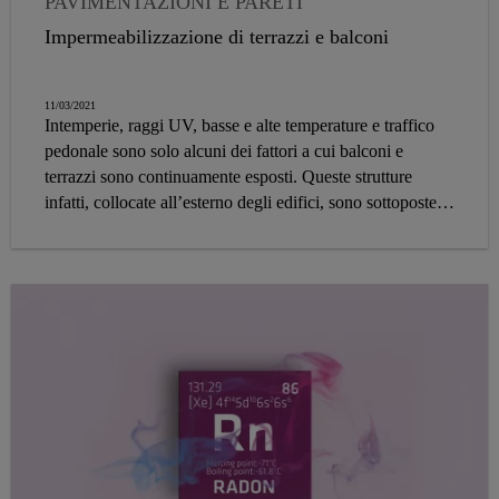
PAVIMENTAZIONI E PARETI
BALCONE E TERRAZZA
Impermeabilizzazione di terrazzi e balconi
IMPERMEABILIZZAZIONE DI STRUTTURE
E INFRASTRUTTURE
11/03/2021
Intemperie, raggi UV, basse e alte temperature e traffico
pedonale sono solo alcuni dei fattori a cui balconi e
terrazzi sono continuamente esposti. Queste strutture
infatti, collocate all’esterno degli edifici, sono sottoposte a
numerosi agenti esterni che ne possono causare
deterioramento e danni.
I balconi e i terrazzi richiedono perciò manutenzione,
un’adeguata protezione e impermeabilizzazione. Sika
offre una gamma completa di prodotti studiati
appositamente per impermeabilizzare e proteggere balconi
e terrazzi dal rischio di infiltrazioni.