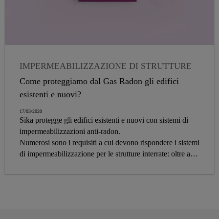
IMPERMEABILIZZAZIONE DI STRUTTURE
E INFRASTRUTTURE
Come proteggiamo dal Gas Radon gli edifici
esistenti e nuovi?
17/03/2020
Sika protegge gli edifici esistenti e nuovi con sistemi di
impermeabilizzazioni anti-radon.
Numerosi sono i requisiti a cui devono rispondere i sistemi
di impermeabilizzazione per le strutture interrate: oltre a
durabilità, facilità di applicazione e sostenibilità, tali
sistemi devono tener conto dell’esposizione degli edifici e
delle sollecitazioni a cui sono sottoposti.