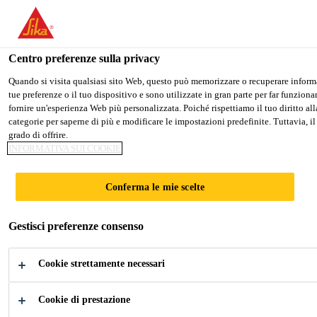
Stai visitando il sito web della "Sika Italia", sembra che si stia acce
PASSARE A SIKA USA
RIMANERE SIKA ITALI
Centro preferenze sulla privacy
Quando si visita qualsiasi sito Web, questo può memorizzare o recuperare informaz
tue preferenze o il tuo dispositivo e sono utilizzate in gran parte per far funzion
Sika Italia
fornire un'esperienza Web più personalizzata. Poiché rispettiamo il tuo diritto alla
categorie per saperne di più e modificare le impostazioni predefinite. Tuttavia, il
grado di offrire.
INFORMATIVA SUI COOKIE
IMPERMEABILI
Conferma le mie scelte
ZZAZIONE DI
Gestisci preferenze consenso
STRUTTURE E
Cookie strettamente necessari
INFRASTRUTTU
Cookie di prestazione