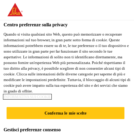
Stai visitando il sito web della "Sika Italia", sembra che si stia
accedendo da "Stati Uniti". Esiste un sito web separato per il
vostro paese.
Centro preferenze sulla privacy
PASSARE A
RIMANERE
SELEZIONARE
Quando si visita qualsiasi sito Web, questo può memorizzare o recuperare
informazioni sul tuo browser, in gran parte sotto forma di cookie. Queste
SIKA USA
SIKA ITALIA
IL PAESE
informazioni potrebbero essere su di te, le tue preferenze o il tuo dispositivo e
sono utilizzate in gran parte per far funzionare il sito secondo le tue
aspettative. Le informazioni di solito non ti identificano direttamente, ma
Sika Italia
possono fornire un'esperienza Web più personalizzata. Poiché rispettiamo il
tuo diritto alla privacy, è possibile scegliere di non consentire alcuni tipi di
cookie. Clicca sulle intestazioni delle diverse categorie per saperne di più e
modificare le impostazioni predefinite. Tuttavia, il bloccaggio di alcuni tipi di
cookie può avere impatto sulla tua esperienza del sito e dei servizi che siamo
in grado di offrire.
DOCUMENTAZI
INFORMATIVA SUI COOKIE
ONE
Conferma le mie scelte
IMPERMEABILI
Gestisci preferenze consenso