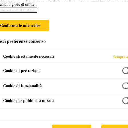
amo in grado di offrire.
GIAMO DAL GAS
RMATIVA SUI COOKIE
ENTI E NUOVI?
Conferma le mie scelte
isci preferenze consenso
Cookie strettamente necessari
Sempre a
Cookie di prestazione
 dal Gas Radon gli edifici esistenti e nuovi?
Cookie di funzionalità
Cookie per pubblicità mirata
istenti e nuovi con sistemi di impermeabilizzazion
cui devono rispondere i sistemi di impermeabiliz