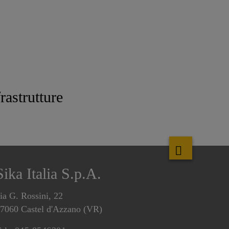
rastrutture
Sika Italia S.p.A.
ia G. Rossini, 22
7060 Castel d'Azzano (VR)