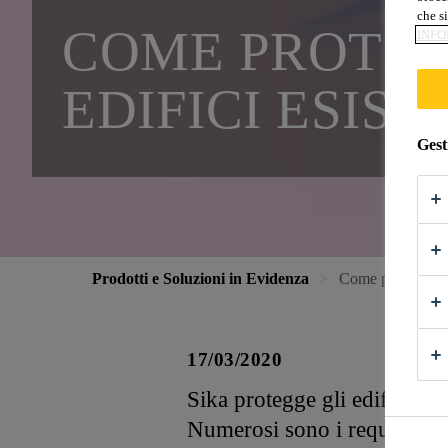
che si
COME PROTEG
INFO
EDIFICI ESIST
Gest
Prodotti e Soluzioni in Evidenza
Come proteggiamo
17/03/2020
Sika protegge gli edifici es
Numerosi sono i requisiti a 