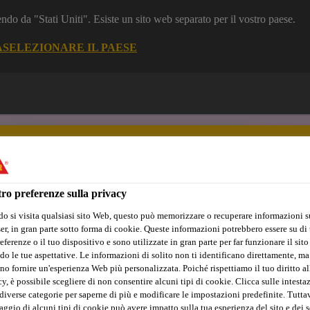
dendo da "Stati Uniti". Esiste un sito web separato per il vostro paese.
A
SELEZIONARE IL PAESE
ro preferenze sulla privacy
o si visita qualsiasi sito Web, questo può memorizzare o recuperare informazioni s
nto e Calcestruzzo
Piccole Ristrutturazioni
Industria
Marin
r, in gran parte sotto forma di cookie. Queste informazioni potrebbero essere su di t
eferenze o il tuo dispositivo e sono utilizzate in gran parte per far funzionare il sito
do le tue aspettative. Le informazioni di solito non ti identificano direttamente, ma
no fornire un'esperienza Web più personalizzata. Poiché rispettiamo il tuo diritto al
y, è possibile scegliere di non consentire alcuni tipi di cookie. Clicca sulle intesta
diverse categorie per saperne di più e modificare le impostazioni predefinite. Tuttav
ggio di alcuni tipi di cookie può avere impatto sulla tua esperienza del sito e dei s