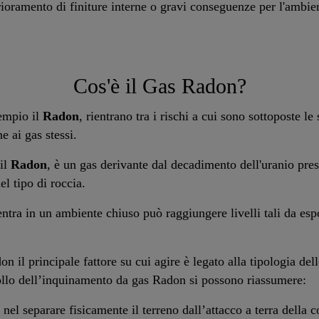
ioramento di finiture interne o gravi conseguenze per l'ambien
Cos'è il Gas Radon?
empio il
Radon
, rientrano tra i rischi a cui sono sottoposte le 
e ai gas stessi.
 il
Radon
, è un gas derivante dal decadimento dell'uranio pres
l tipo di roccia.
entra in un ambiente chiuso può raggiungere livelli tali da espo
n il principale fattore su cui agire è legato alla tipologia dell
trollo dell’inquinamento da gas Radon si possono riassumere:
 nel separare fisicamente il terreno dall’attacco a terra della 