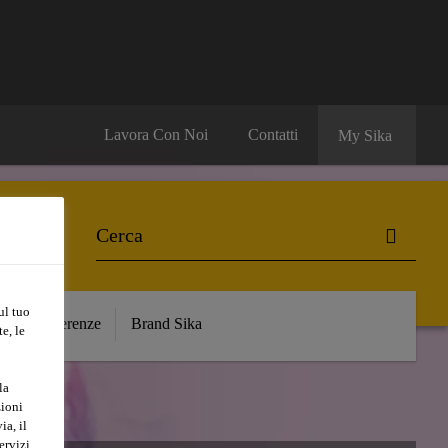
Lavora Con Noi
Contatti
My Sika
ul tuo
e
Referenze
Brand Sika
e, le
la
zioni
ia, il
ervizi