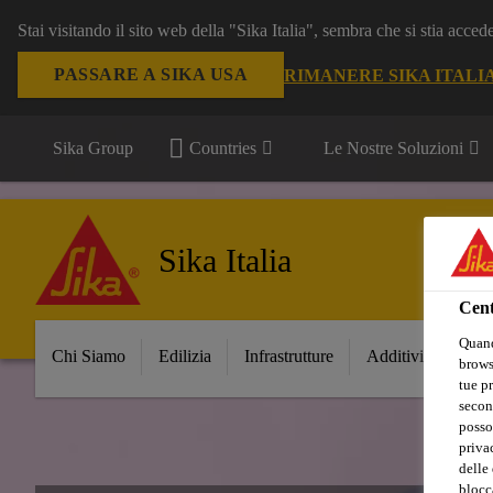
Stai visitando il sito web della "Sika Italia", sembra che si stia acce
PASSARE A SIKA USA
RIMANERE SIKA ITALI
Sika Group
Countries
Le Nostre Soluzioni
Sika Italia
Cent
Quand
Chi Siamo
Edilizia
Infrastrutture
Additivi per Ceme
browse
tue pr
secon
posso
privac
delle 
blocca