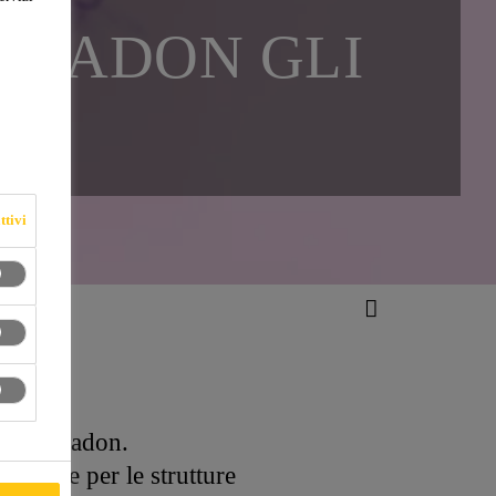
 RADON GLI
ttivi
i anti-radon.
zazione per le strutture