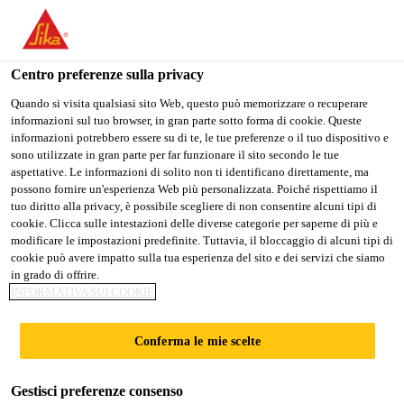
Stai visitando il sito web della "Sika Italia", sembra che si stia
accedendo da "Stati Uniti". Esiste un sito web separato per il
vostro paese.
Centro preferenze sulla privacy
PASSARE A
RIMANERE
SELEZIONARE
Quando si visita qualsiasi sito Web, questo può memorizzare o recuperare
informazioni sul tuo browser, in gran parte sotto forma di cookie. Queste
SIKA USA
SIKA ITALIA
IL PAESE
informazioni potrebbero essere su di te, le tue preferenze o il tuo dispositivo e
sono utilizzate in gran parte per far funzionare il sito secondo le tue
aspettative. Le informazioni di solito non ti identificano direttamente, ma
Sika Italia
possono fornire un'esperienza Web più personalizzata. Poiché rispettiamo il
tuo diritto alla privacy, è possibile scegliere di non consentire alcuni tipi di
cookie. Clicca sulle intestazioni delle diverse categorie per saperne di più e
modificare le impostazioni predefinite. Tuttavia, il bloccaggio di alcuni tipi di
cookie può avere impatto sulla tua esperienza del sito e dei servizi che siamo
in grado di offrire.
PAVIMENTAZIO
INFORMATIVA SUI COOKIE
NE IN
Conferma le mie scelte
CALCESTRUZZ
Gestisci preferenze consenso