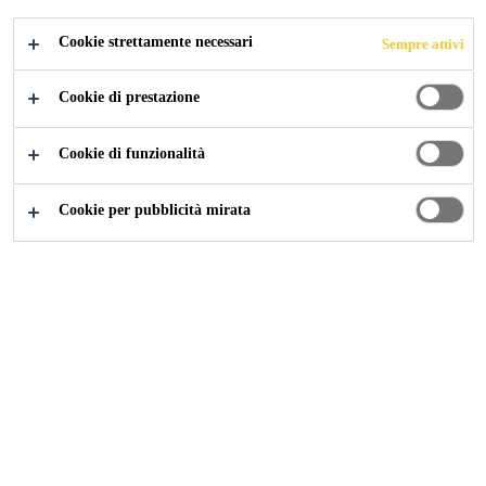
O DRENANTE,
Cookie strettamente necessari
Sempre attivi
PARCO DELLA
Cookie di prestazione
PESCAIA
Cookie di funzionalità
Cookie per pubblicità mirata
Referenze
...
Pavimentazione in calcestruzzo drenante, 
2020
PERUGIA