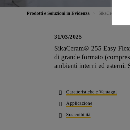
Prodotti e Soluzioni in Evidenza
SikaCeram®-255
31/03/2025
SikaCeram®-255 Easy Flex S1 
di grande formato (compreso 
ambienti interni ed esterni. 
Caratteristiche e Vantaggi
Applicazione
Sostenibilità