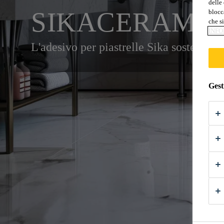
delle 
SIKACERAM®-2
blocca
che si
INFO
L'adesivo per piastrelle Sika sostenibil
Gest