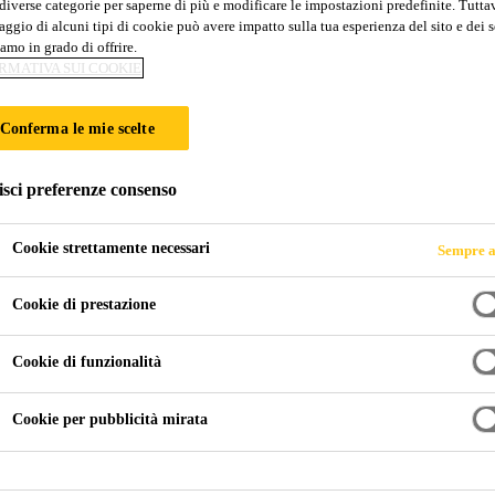
diverse categorie per saperne di più e modificare le impostazioni predefinite. Tuttav
55 EASY FLEX 
ggio di alcuni tipi di cookie può avere impatto sulla tua esperienza del sito e dei s
amo in grado di offrire.
RMATIVA SUI COOKIE
e e performante
Conferma le mie scelte
isci preferenze consenso
Cookie strettamente necessari
Sempre a
Cookie di prestazione
Cookie di funzionalità
Cookie per pubblicità mirata