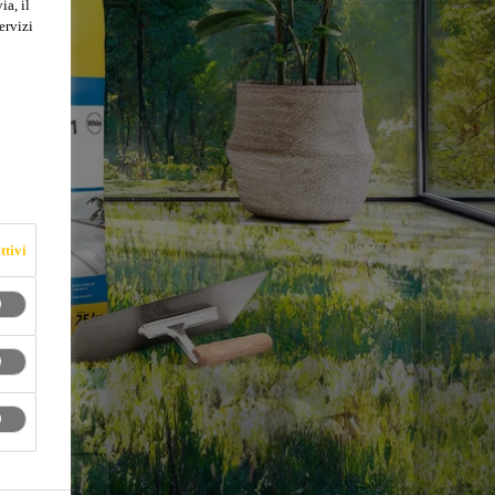
ia, il
S1
ervizi
ttivi