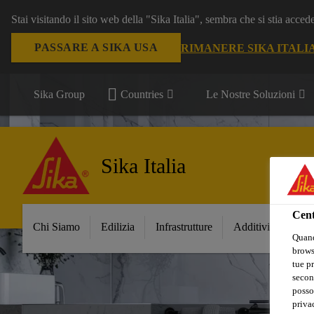
Stai visitando il sito web della "Sika Italia", sembra che si stia acce
PASSARE A SIKA USA
RIMANERE SIKA ITALI
Sika Group
Countries
Le Nostre Soluzioni
Sika Italia
Cent
Chi Siamo
Edilizia
Infrastrutture
Additivi per Ceme
Quand
browse
tue pr
secon
posso
privac