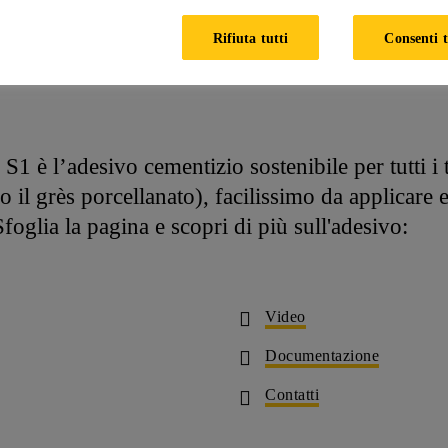
Rifiuta tutti
Consenti t
 Easy Flex S1
è l’adesivo cementizio sostenibile per tutti i ti
il grès porcellanato), facilissimo da applicare e
Sfoglia la pagina e scopri di più sull'adesivo:
Video
Documentazione
Contatti