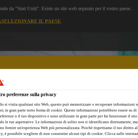
dendo da "Stati Uniti". Esiste un sito web separato per il vostro paese.
A
SELEZIONARE IL PAESE
ro preferenze sulla privacy
nto e Calcestruzzo
Piccole Ristrutturazioni
Industria
Marin
o si visita qualsiasi sito Web, questo può memorizzare o recuperare informazioni s
r, in gran parte sotto forma di cookie. Queste informazioni potrebbero essere su di t
eferenze o il tuo dispositivo e sono utilizzate in gran parte per far funzionare il sito
do le tue aspettative. Le informazioni di solito non ti identificano direttamente, ma
no fornire un'esperienza Web più personalizzata. Poiché rispettiamo il tuo diritto al
y, è possibile scegliere di non consentire alcuni tipi di cookie. Clicca sulle intesta