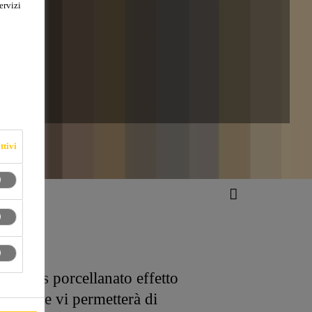
ervizi
A
ttivi
n grès porcellanato effetto
leto che vi permetterà di