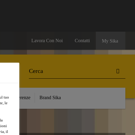
Lavora Con Noi
Contatti
My Sika
ul tuo
e
Referenze
Brand Sika
e, le
la
zioni
ia, il