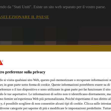
dendo da "Stati Uniti". Esiste un sito web separato per il vostro paese.
A
SELEZIONARE IL PAESE
ro preferenze sulla privacy
o si visita qualsiasi sito Web, questo può memorizzare o recuperare informazioni s
nto e Calcestruzzo
Piccole Ristrutturazioni
Industria
Marin
r, in gran parte sotto forma di cookie. Queste informazioni potrebbero essere su di t
eferenze o il tuo dispositivo e sono utilizzate in gran parte per far funzionare il sito
do le tue aspettative. Le informazioni di solito non ti identificano direttamente, ma
no fornire un'esperienza Web più personalizzata. Poiché rispettiamo il tuo diritto al
y, è possibile scegliere di non consentire alcuni tipi di cookie. Clicca sulle intesta
diverse categorie per saperne di più e modificare le impostazioni predefinite. Tuttav