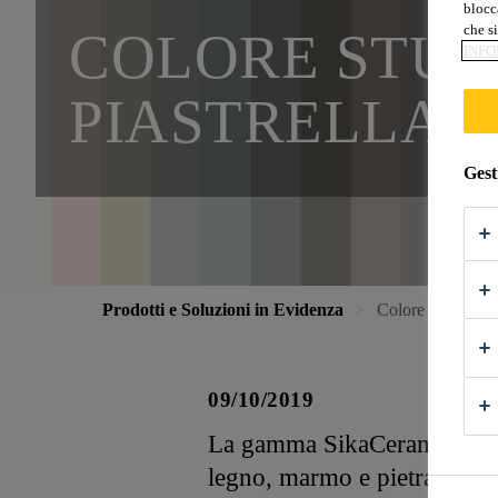
blocca
che si
COLORE STUC
INFO
PIASTRELLA?
Gest
Prodotti e Soluzioni in Evidenza
Colore stucco ugu
09/10/2019
La gamma SikaCeram® CleanG
legno, marmo e pietra: dai c