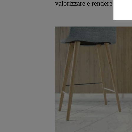
valorizzare e rendere unici i