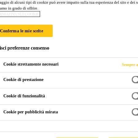
ggio di alcuni tipi di cookie può avere impatto sulla tua esperienza del sito e dei s
amo in grado di offrire.
CO UGUALE ALL
RMATIVA SUI COOKIE
Conferma le mie scelte
isci preferenze consenso
Cookie strettamente necessari
Sempre a
Cookie di prestazione
ale alla piastrella?
Cookie di funzionalità
Cookie per pubblicità mirata
rout si compone di 30 nuances per piastrelle i
olori più chiari a quelli più scuri, un range comp