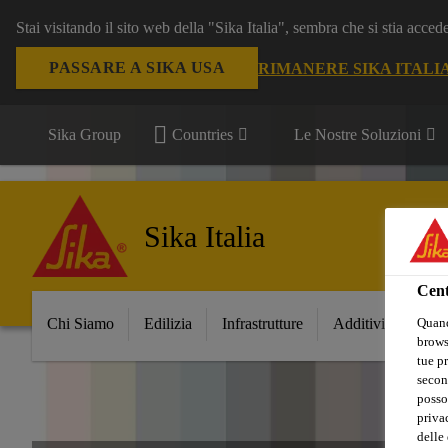
Stai visitando il sito web della "Sika Italia", sembra che si stia acce
PASSARE A SIKA USA
RIMANERE SIKA ITALI
Sika Group
Countries
Le Nostre Soluzioni
Sika Italia
Cent
Quand
Chi Siamo
Edilizia
Infrastrutture
Additivi per Ceme
browse
tue pr
secon
posso
privac
delle 