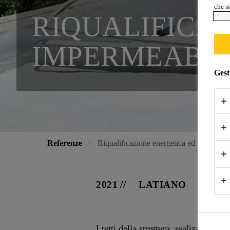
che si
RIQUALIFICA
INFO
IMPERMEABIL
Gest
Referenze
Riqualificazione energetica ed impermea
2021
LATIANO
I tetti della struttura, realizzati co