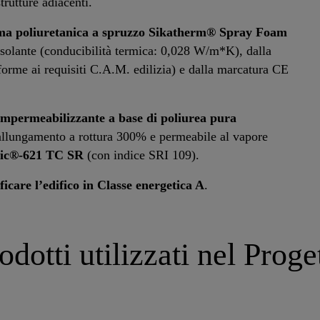
strutture adiacenti.
ma poliuretanica a spruzzo
Sikatherm® Spray Foam
 isolante (conducibilità termica: 0,028 W/m*K), dalla
orme ai requisiti C.A.M. edilizia) e dalla marcatura CE
permeabilizzante a base di poliurea pura
 allungamento a rottura 300% e permeabile al vapore
tic®-621 TC SR
(con indice SRI 109).
ficare l’edifico in Classe energetica A
.
odotti utilizzati nel Proge