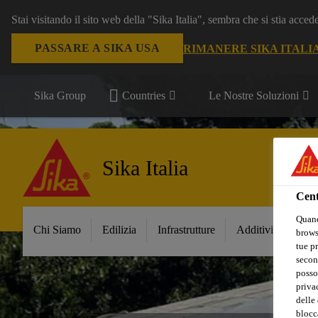
Stai visitando il sito web della "Sika Italia", sembra che si stia acce
PASSARE A SIKA USA
RIMANERE SIKA ITALI
Sika Group
Countries
Le Nostre Soluzioni
Sika Italia
Cent
Quand
Chi Siamo
Edilizia
Infrastrutture
Additivi per Ceme
browse
tue pr
secon
posso
privac
delle 
blocca