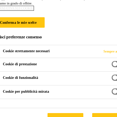
amo in grado di offrire.
ZIONE ENERGETI
RMATIVA SUI COOKIE
Conferma le mie scelte
IZZAZIONE SCU
isci preferenze consenso
Cookie strettamente necessari
Sempre a
Cookie di prestazione
bilizzazione Scuola
Cookie di funzionalità
Cookie per pubblicità mirata
n pietre calcaree bianche locali a vista (Chianca di Cursi), pres