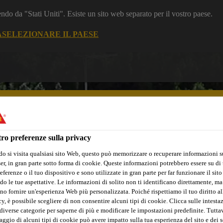
dendo da "Stati Uniti". Esiste un sito web separato per il vostro paese.
A
SELEZIONARE IL PAESE
ro preferenze sulla privacy
o si visita qualsiasi sito Web, questo può memorizzare o recuperare informazioni s
nto e Calcestruzzo
Piccole Ristrutturazioni
Industria
Marin
r, in gran parte sotto forma di cookie. Queste informazioni potrebbero essere su di t
eferenze o il tuo dispositivo e sono utilizzate in gran parte per far funzionare il sito
do le tue aspettative. Le informazioni di solito non ti identificano direttamente, ma
no fornire un'esperienza Web più personalizzata. Poiché rispettiamo il tuo diritto al
y, è possibile scegliere di non consentire alcuni tipi di cookie. Clicca sulle intesta
diverse categorie per saperne di più e modificare le impostazioni predefinite. Tuttav
ggio di alcuni tipi di cookie può avere impatto sulla tua esperienza del sito e dei s