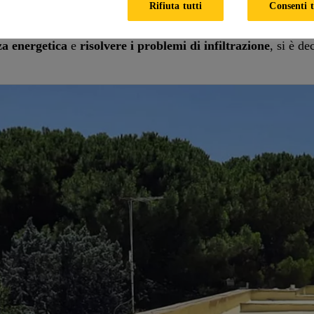
Rifiuta tutti
Consenti t
nza energetica
e
risolvere i problemi di infiltrazione
, si è de