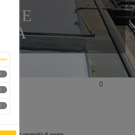
CA E
OLA
ttivi
entavano la necessità di essere