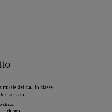
tto
turale del c.a., in classe
alto spessore
o strato.
one cloruro.