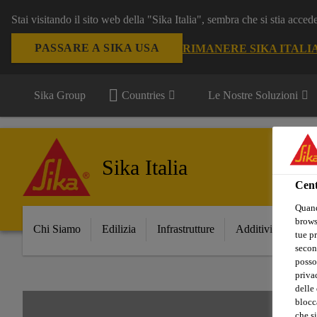
Stai visitando il sito web della "Sika Italia", sembra che si stia acce
PASSARE A SIKA USA
RIMANERE SIKA ITALI
Sika Group
Countries
Le Nostre Soluzioni
Sika Italia
Cent
Quand
browse
Chi Siamo
Edilizia
Infrastrutture
Additivi per Ceme
tue pr
secon
posso
privac
delle 
blocca
che si