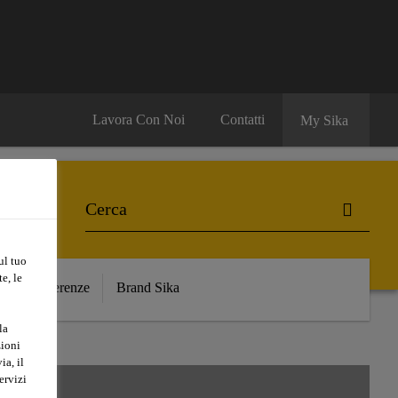
Lavora Con Noi
Contatti
My Sika
ul tuo
e, le
e
Referenze
Brand Sika
la
zioni
ia, il
ervizi