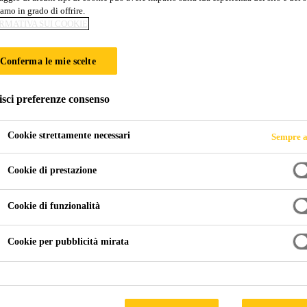
amo in grado di offrire.
RMATIVA SUI COOKIE
CED SOLUTION
Conferma le mie scelte
isci preferenze consenso
Cookie strettamente necessari
Sempre a
Cookie di prestazione
Cookie di funzionalità
Cookie per pubblicità mirata
 del
1720
voluto come residenza estiva, in sostituzione della 