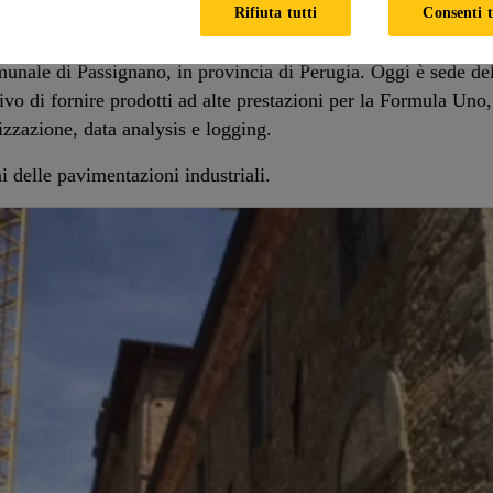
Rifiuta tutti
Consenti t
llo.
comunale di Passignano, in provincia di Perugia. Oggi è sede de
ivo di fornire prodotti ad alte prestazioni per la Formula Uno, 
lizzazione, data analysis e logging.
i delle pavimentazioni industriali.