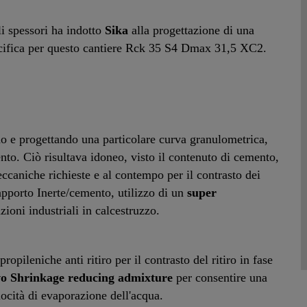
li spessori ha indotto
Sika
alla progettazione di una
ifica per questo cantiere Rck 35 S4 Dmax 31,5 XC2.
do e progettando una particolare curva granulometrica,
to. Ciò risultava idoneo, visto il contenuto di cemento,
eccaniche richieste e al contempo per il contrasto dei
apporto Inerte/cemento, utilizzo di un
super
ioni industriali in calcestruzzo.
propileniche anti ritiro per il contrasto del ritiro in fase
vo Shrinkage reducing admixture
per consentire una
locità di evaporazione dell'acqua.