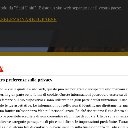
dendo da "Stati Uniti". Esiste un sito web separato per il vostro paese.
A
SELEZIONARE IL PAESE
ro preferenze sulla privacy
o si visita qualsiasi sito Web, questo può memorizzare o recuperare informazioni s
nto e Calcestruzzo
Piccole Ristrutturazioni
Industria
Marin
r, in gran parte sotto forma di cookie. Queste informazioni potrebbero essere su di t
eferenze o il tuo dispositivo e sono utilizzate in gran parte per far funzionare il sito
do le tue aspettative. Le informazioni di solito non ti identificano direttamente, ma
no fornire un'esperienza Web più personalizzata. Poiché rispettiamo il tuo diritto al
y, è possibile scegliere di non consentire alcuni tipi di cookie. Clicca sulle intesta
diverse categorie per saperne di più e modificare le impostazioni predefinite. Tuttav
ggio di alcuni tipi di cookie può avere impatto sulla tua esperienza del sito e dei s