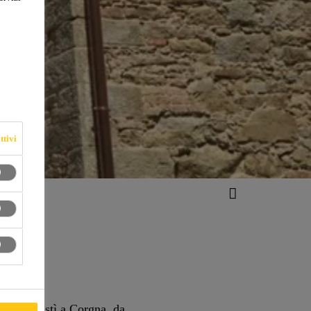
ttivi
vicina Bastì a Corgna, da