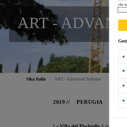
che si
INFO
ART - ADVAN
Gest
Sika Italia
ART - Advanced Solution
2019
PERUGIA
La
Villa del Pischiello
è un edificio