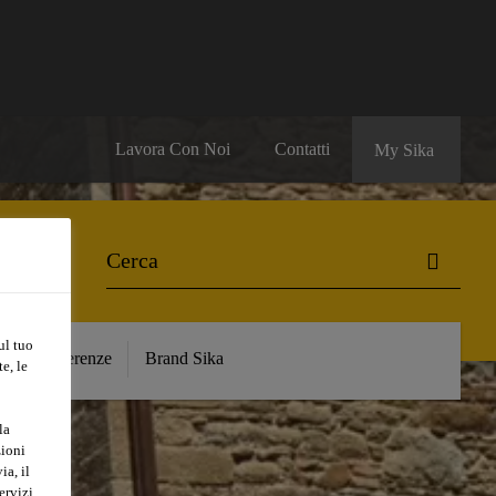
Lavora Con Noi
Contatti
My Sika
ul tuo
e
Referenze
Brand Sika
e, le
la
zioni
ia, il
ervizi