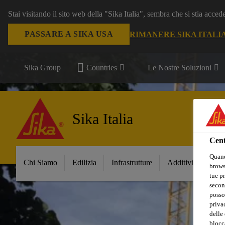
Stai visitando il sito web della "Sika Italia", sembra che si stia acce
PASSARE A SIKA USA
RIMANERE SIKA ITALI
Sika Group
Countries
Le Nostre Soluzioni
Sika Italia
Cent
Quand
Chi Siamo
Edilizia
Infrastrutture
Additivi per Ceme
browse
tue pr
secon
posso
privac
delle 
blocca