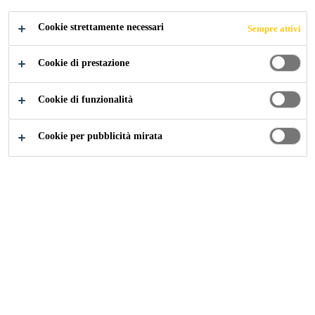
Cookie strettamente necessari
Sempre attivi
Cookie di prestazione
Contatti
Pavimentazioni e Pareti
Cookie di funzionalità
Cookie per pubblicità mirata
Come possiamo aiutarti?
Sei un professionista o hai un'azienda e necessiti di
consulenza sui
prodotti Sika
per il
settore edile
? Inviaci
una richiesta compilando il form di seguito. Riceverai una
risposta al più presto.