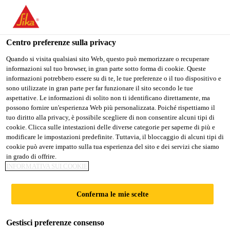
Stai visitando il sito web della "Sika Italia", sembra che si stia
accedendo da "Stati Uniti". Esiste un sito web separato per il
vostro paese.
Centro preferenze sulla privacy
PASSARE A
RIMANERE
SELEZIONARE
Quando si visita qualsiasi sito Web, questo può memorizzare o recuperare
informazioni sul tuo browser, in gran parte sotto forma di cookie. Queste
SIKA USA
SIKA ITALIA
IL PAESE
informazioni potrebbero essere su di te, le tue preferenze o il tuo dispositivo e
sono utilizzate in gran parte per far funzionare il sito secondo le tue
aspettative. Le informazioni di solito non ti identificano direttamente, ma
Sika Italia
possono fornire un'esperienza Web più personalizzata. Poiché rispettiamo il
tuo diritto alla privacy, è possibile scegliere di non consentire alcuni tipi di
cookie. Clicca sulle intestazioni delle diverse categorie per saperne di più e
modificare le impostazioni predefinite. Tuttavia, il bloccaggio di alcuni tipi di
cookie può avere impatto sulla tua esperienza del sito e dei servizi che siamo
in grado di offrire.
CONTATTI
INFORMATIVA SUI COOKIE
Conferma le mie scelte
PAVIMENTAZIONI E PARETI
Gestisci preferenze consenso