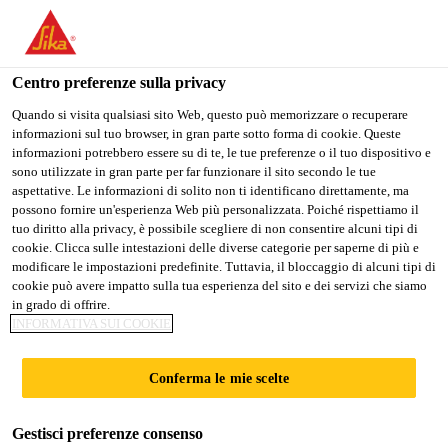
Stai visitando il sito web della "Sika Italia", sembra che si stia
accedendo da "Stati Uniti". Esiste un sito web separato per il
vostro paese.
Centro preferenze sulla privacy
PASSARE A
RIMANERE
SELEZIONARE
Quando si visita qualsiasi sito Web, questo può memorizzare o recuperare
informazioni sul tuo browser, in gran parte sotto forma di cookie. Queste
SIKA USA
SIKA ITALIA
IL PAESE
informazioni potrebbero essere su di te, le tue preferenze o il tuo dispositivo e
sono utilizzate in gran parte per far funzionare il sito secondo le tue
aspettative. Le informazioni di solito non ti identificano direttamente, ma
Sika Italia
possono fornire un'esperienza Web più personalizzata. Poiché rispettiamo il
tuo diritto alla privacy, è possibile scegliere di non consentire alcuni tipi di
cookie. Clicca sulle intestazioni delle diverse categorie per saperne di più e
modificare le impostazioni predefinite. Tuttavia, il bloccaggio di alcuni tipi di
cookie può avere impatto sulla tua esperienza del sito e dei servizi che siamo
DOWNLOAD
in grado di offrire.
INFORMATIVA SUI COOKIE
DOCUMENTAZION
Conferma le mie scelte
E
Gestisci preferenze consenso