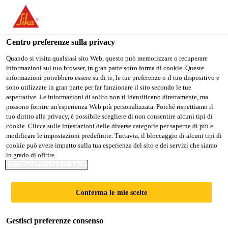
Stai visitando il sito web della "Sika Italia", sembra che si stia
accedendo da "Stati Uniti". Esiste un sito web separato per il
vostro paese.
Centro preferenze sulla privacy
PASSARE A
RIMANERE
SELEZIONARE
Quando si visita qualsiasi sito Web, questo può memorizzare o recuperare
informazioni sul tuo browser, in gran parte sotto forma di cookie. Queste
SIKA USA
SIKA ITALIA
IL PAESE
informazioni potrebbero essere su di te, le tue preferenze o il tuo dispositivo e
sono utilizzate in gran parte per far funzionare il sito secondo le tue
aspettative. Le informazioni di solito non ti identificano direttamente, ma
Sika Italia
possono fornire un'esperienza Web più personalizzata. Poiché rispettiamo il
tuo diritto alla privacy, è possibile scegliere di non consentire alcuni tipi di
cookie. Clicca sulle intestazioni delle diverse categorie per saperne di più e
modificare le impostazioni predefinite. Tuttavia, il bloccaggio di alcuni tipi di
cookie può avere impatto sulla tua esperienza del sito e dei servizi che siamo
in grado di offrire.
PRODOTTI PER
INFORMATIVA SUI COOKIE
CEMENTO E
Conferma le mie scelte
CALCESTRUZZ
Gestisci preferenze consenso