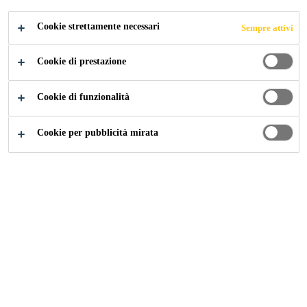
O
Cookie strettamente necessari
Sempre attivi
Cookie di prestazione
Cookie di funzionalità
Edilizia
...
Prodotti per Cemento e Calcestruzzo
Cookie per pubblicità mirata
Cerca i Prodotti i Sika®
Cerca prodotti o soluzioni per cemento e calcestruzzo!