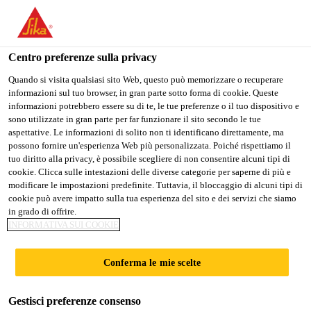
Stai visitando il sito web della "Sika Italia", sembra che si stia
accedendo da "Stati Uniti". Esiste un sito web separato per il
vostro paese.
Centro preferenze sulla privacy
Edilizia
...
SikaFiber® Force-60
PASSARE A
RIMANERE
SELEZIONARE
Quando si visita qualsiasi sito Web, questo può memorizzare o recuperare
informazioni sul tuo browser, in gran parte sotto forma di cookie. Queste
SIKA USA
SIKA ITALIA
IL PAESE
informazioni potrebbero essere su di te, le tue preferenze o il tuo dispositivo e
sono utilizzate in gran parte per far funzionare il sito secondo le tue
aspettative. Le informazioni di solito non ti identificano direttamente, ma
Sika Italia
possono fornire un'esperienza Web più personalizzata. Poiché rispettiamo il
SikaFiber® Force-
tuo diritto alla privacy, è possibile scegliere di non consentire alcuni tipi di
cookie. Clicca sulle intestazioni delle diverse categorie per saperne di più e
modificare le impostazioni predefinite. Tuttavia, il bloccaggio di alcuni tipi di
60
cookie può avere impatto sulla tua esperienza del sito e dei servizi che siamo
in grado di offrire.
INFORMATIVA SUI COOKIE
Macrofibre sintetiche per calcestruzzo e
calcestruzzo proiettato
Conferma le mie scelte
SikaFiber® Force-60 è una macro fibra polimerica
Gestisci preferenze consenso
strutturale per calcestruzzo e per calcestruzzo