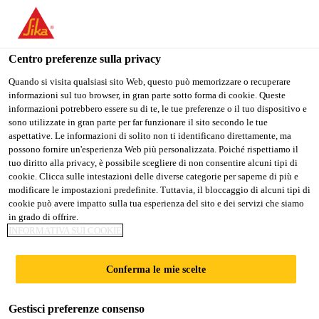
Stai visitando il sito web della "Sika Italia", sembra che si stia
accedendo da "Stati Uniti". Esiste un sito web separato per il
vostro paese.
Centro preferenze sulla privacy
Edilizia
...
SikaRapid®-2
PASSARE A
RIMANERE
SELEZIONARE
Quando si visita qualsiasi sito Web, questo può memorizzare o recuperare
informazioni sul tuo browser, in gran parte sotto forma di cookie. Queste
SIKA USA
SIKA ITALIA
IL PAESE
informazioni potrebbero essere su di te, le tue preferenze o il tuo dispositivo e
sono utilizzate in gran parte per far funzionare il sito secondo le tue
aspettative. Le informazioni di solito non ti identificano direttamente, ma
Sika Italia
possono fornire un'esperienza Web più personalizzata. Poiché rispettiamo il
SikaRapid®-2
tuo diritto alla privacy, è possibile scegliere di non consentire alcuni tipi di
cookie. Clicca sulle intestazioni delle diverse categorie per saperne di più e
modificare le impostazioni predefinite. Tuttavia, il bloccaggio di alcuni tipi di
INCREMENTATORE DI RESISTENZE
cookie può avere impatto sulla tua esperienza del sito e dei servizi che siamo
in grado di offrire.
ALLE BREVI STAGIONATURE
INFORMATIVA SUI COOKIE
SikaRapid®-2 è un additivo accelerante di
Conferma le mie scelte
indurimento in soluzione liquida, a basso contenuto
di alcali e privo di cloruri, specificamente formulato
Gestisci preferenze consenso
per calcestruzzi e malte. Favorisce lo sviluppo delle