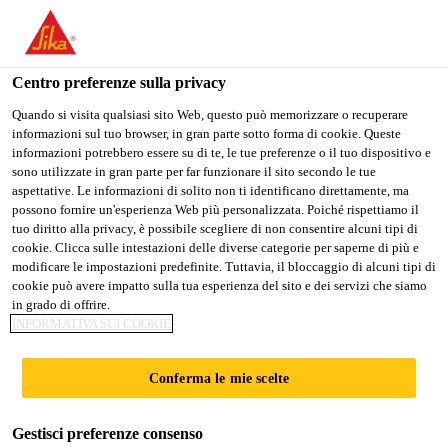
Stai visitando il sito web della "Sika Italia", sembra che si stia
accedendo da "Stati Uniti". Esiste un sito web separato per il
vostro paese.
Centro preferenze sulla privacy
PASSARE A
RIMANERE
SELEZIONARE
Quando si visita qualsiasi sito Web, questo può memorizzare o recuperare
informazioni sul tuo browser, in gran parte sotto forma di cookie. Queste
SIKA USA
SIKA ITALIA
IL PAESE
informazioni potrebbero essere su di te, le tue preferenze o il tuo dispositivo e
sono utilizzate in gran parte per far funzionare il sito secondo le tue
aspettative. Le informazioni di solito non ti identificano direttamente, ma
Sika Italia
possono fornire un'esperienza Web più personalizzata. Poiché rispettiamo il
tuo diritto alla privacy, è possibile scegliere di non consentire alcuni tipi di
cookie. Clicca sulle intestazioni delle diverse categorie per saperne di più e
modificare le impostazioni predefinite. Tuttavia, il bloccaggio di alcuni tipi di
cookie può avere impatto sulla tua esperienza del sito e dei servizi che siamo
in grado di offrire.
MANTI FISSATI
INFORMATIVA SUI COOKIE
MECCANICAME
Conferma le mie scelte
NTE
Gestisci preferenze consenso