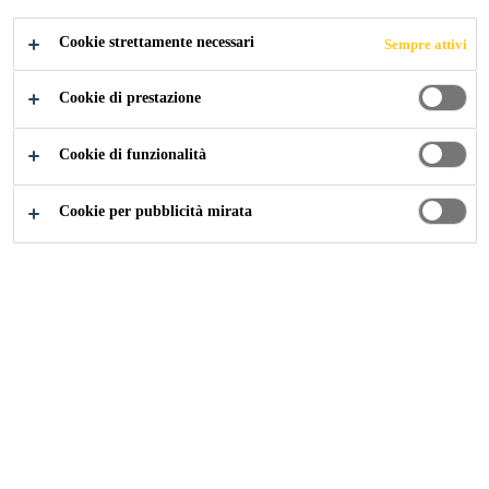
Cookie strettamente necessari
Sempre attivi
Cookie di prestazione
Edilizia
...
Manti Fissati Meccanicamente
Cookie di funzionalità
Cookie per pubblicità mirata
SISTEMI CON MANTI SINTETICI A FISSAGGIO
MECCANICO Sarnafil® / Sikaplan®
Questo sistema richiede l’aggiunta di un ulteriore strato di
isolamento termico
che permetta di creare una superficie
planare adatta alla posa a secco del
manto sintetico
e di
migliorare l’efficienza termica della copertura. Questo
sistema assicura: