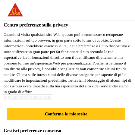
Stai visitando il sito web della "Sika Italia", sembra che si stia
accedendo da "Stati Uniti". Esiste un sito web separato per il
vostro paese.
Centro preferenze sulla privacy
PASSARE A
RIMANERE
SELEZIONARE
Quando si visita qualsiasi sito Web, questo può memorizzare o recuperare
informazioni sul tuo browser, in gran parte sotto forma di cookie. Queste
SIKA USA
SIKA ITALIA
IL PAESE
informazioni potrebbero essere su di te, le tue preferenze o il tuo dispositivo e
sono utilizzate in gran parte per far funzionare il sito secondo le tue
aspettative. Le informazioni di solito non ti identificano direttamente, ma
Sika Italia
possono fornire un'esperienza Web più personalizzata. Poiché rispettiamo il
tuo diritto alla privacy, è possibile scegliere di non consentire alcuni tipi di
cookie. Clicca sulle intestazioni delle diverse categorie per saperne di più e
modificare le impostazioni predefinite. Tuttavia, il bloccaggio di alcuni tipi di
cookie può avere impatto sulla tua esperienza del sito e dei servizi che siamo
in grado di offrire.
DOCUMENTAZI
INFORMATIVA SUI COOKIE
ONE POSA DI
Conferma le mie scelte
CERAMICA E
Gestisci preferenze consenso