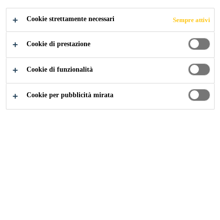
PIETRE
Cookie strettamente necessari
Sempre attivi
NATURALI
Cookie di prestazione
Cookie di funzionalità
Cookie per pubblicità mirata
Edilizia
...
Documentazione Posa di Ceramica e Pietre N
Sika Igolflex-301
DoP