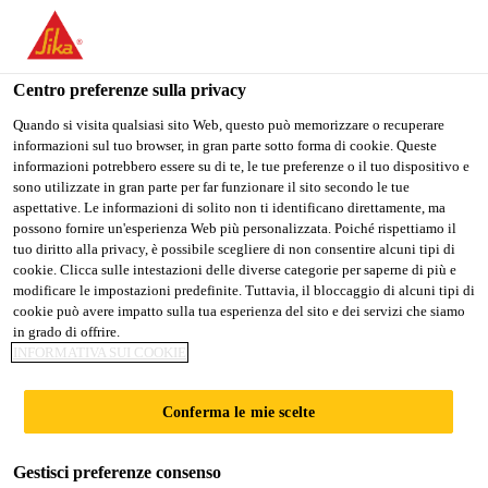
Stai visitando il sito web della "Sika Italia", sembra che si stia
accedendo da "Stati Uniti". Esiste un sito web separato per il
vostro paese.
Centro preferenze sulla privacy
Edilizia
...
Sarnavap®-500 E
PASSARE A
RIMANERE
SELEZIONARE
Quando si visita qualsiasi sito Web, questo può memorizzare o recuperare
informazioni sul tuo browser, in gran parte sotto forma di cookie. Queste
SIKA USA
SIKA ITALIA
IL PAESE
informazioni potrebbero essere su di te, le tue preferenze o il tuo dispositivo e
sono utilizzate in gran parte per far funzionare il sito secondo le tue
aspettative. Le informazioni di solito non ti identificano direttamente, ma
Sika Italia
possono fornire un'esperienza Web più personalizzata. Poiché rispettiamo il
Sarnavap®-500 E
tuo diritto alla privacy, è possibile scegliere di non consentire alcuni tipi di
cookie. Clicca sulle intestazioni delle diverse categorie per saperne di più e
modificare le impostazioni predefinite. Tuttavia, il bloccaggio di alcuni tipi di
Strato di controllo del vapore
cookie può avere impatto sulla tua esperienza del sito e dei servizi che siamo
in grado di offrire.
INFORMATIVA SUI COOKIE
Sarnavap®-500 E è uno strato di controllo del
vapore, omogeneo, a base di polietilene (PE).
Conferma le mie scelte
Facilità e velocità d’installazione
Gestisci preferenze consenso