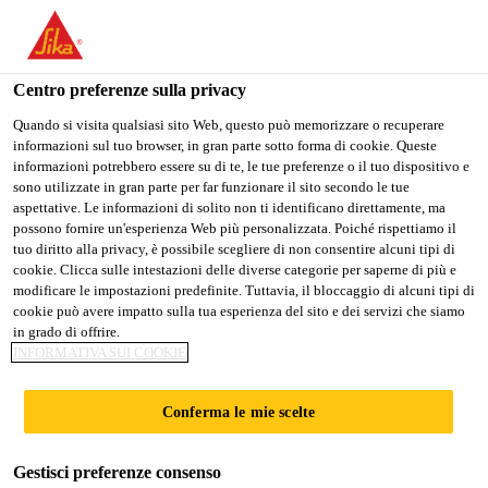
Stai visitando il sito web della "Sika Italia", sembra che si stia
accedendo da "Stati Uniti". Esiste un sito web separato per il
vostro paese.
Centro preferenze sulla privacy
Edilizia
...
SikaMur® InjectoCream-100
PASSARE A
RIMANERE
SELEZIONARE
Quando si visita qualsiasi sito Web, questo può memorizzare o recuperare
informazioni sul tuo browser, in gran parte sotto forma di cookie. Queste
SIKA USA
SIKA ITALIA
IL PAESE
informazioni potrebbero essere su di te, le tue preferenze o il tuo dispositivo e
sono utilizzate in gran parte per far funzionare il sito secondo le tue
aspettative. Le informazioni di solito non ti identificano direttamente, ma
Sika Italia
possono fornire un'esperienza Web più personalizzata. Poiché rispettiamo il
SikaMur®
tuo diritto alla privacy, è possibile scegliere di non consentire alcuni tipi di
cookie. Clicca sulle intestazioni delle diverse categorie per saperne di più e
modificare le impostazioni predefinite. Tuttavia, il bloccaggio di alcuni tipi di
InjectoCream-100
cookie può avere impatto sulla tua esperienza del sito e dei servizi che siamo
in grado di offrire.
INFORMATIVA SUI COOKIE
Barriera chimica idrorepellente iniettabile,
a base silanica, per il trattamento delle
Conferma le mie scelte
pareti soggette a umidità di risalita
Gestisci preferenze consenso
SikaMur® InjectoCream-100 è un nuovo concetto