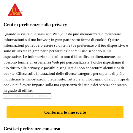
Stai visitando il sito web della "Sika Italia", sembra che si stia
accedendo da "Stati Uniti". Esiste un sito web separato per il
vostro paese.
Centro preferenze sulla privacy
Edilizia
...
Sika MonoTop®-634
PASSARE A
RIMANERE
SELEZIONARE
Quando si visita qualsiasi sito Web, questo può memorizzare o recuperare
informazioni sul tuo browser, in gran parte sotto forma di cookie. Queste
SIKA USA
SIKA ITALIA
IL PAESE
informazioni potrebbero essere su di te, le tue preferenze o il tuo dispositivo e
sono utilizzate in gran parte per far funzionare il sito secondo le tue
aspettative. Le informazioni di solito non ti identificano direttamente, ma
Sika Italia
possono fornire un'esperienza Web più personalizzata. Poiché rispettiamo il
Sika
tuo diritto alla privacy, è possibile scegliere di non consentire alcuni tipi di
cookie. Clicca sulle intestazioni delle diverse categorie per saperne di più e
modificare le impostazioni predefinite. Tuttavia, il bloccaggio di alcuni tipi di
MonoTop®-634
cookie può avere impatto sulla tua esperienza del sito e dei servizi che siamo
in grado di offrire.
INFORMATIVA SUI COOKIE
Malta cementizia colabile SCC
fibrorinforzata per ripristini di
Conferma le mie scelte
pavimentazioni e ricostruzione di elementi
in calcestruzzo.
Gestisci preferenze consenso