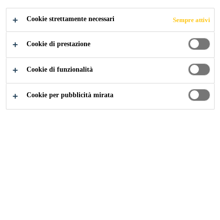
Sika MonoTop®-634 è un prodotto
Cookie strettamente necessari
Sempre attivi
monocomponente premiscelato a base cementizia
polimero modificata, di consistenza colabile SCC per
Cookie di prestazione
la ricostruzione corticale in spessore di
Mostra di più +
pavimentazioni industriali e per la ricostruzione o
Cookie di funzionalità
l’incremento di sezioni di strutture in c.a.
La consistenza della malta può essere variata
Elevati spessori in un solo strato.
Cookie per pubblicità mirata
modificando la quantità d’acqua d’impasto secondo
Autocompattante.
le prescrizioni.
Facile miscelazione ed impiego.