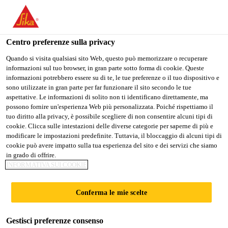
Stai visitando il sito web della "Sika Italia", sembra che si stia
accedendo da "Stati Uniti". Esiste un sito web separato per il
vostro paese.
Centro preferenze sulla privacy
Edilizia
...
Sika® FerroGard®-903 Plus
PASSARE A
RIMANERE
SELEZIONARE
Quando si visita qualsiasi sito Web, questo può memorizzare o recuperare
informazioni sul tuo browser, in gran parte sotto forma di cookie. Queste
SIKA USA
SIKA ITALIA
IL PAESE
informazioni potrebbero essere su di te, le tue preferenze o il tuo dispositivo e
sono utilizzate in gran parte per far funzionare il sito secondo le tue
aspettative. Le informazioni di solito non ti identificano direttamente, ma
Sika Italia
possono fornire un'esperienza Web più personalizzata. Poiché rispettiamo il
Sika®
tuo diritto alla privacy, è possibile scegliere di non consentire alcuni tipi di
cookie. Clicca sulle intestazioni delle diverse categorie per saperne di più e
modificare le impostazioni predefinite. Tuttavia, il bloccaggio di alcuni tipi di
FerroGard®-903
cookie può avere impatto sulla tua esperienza del sito e dei servizi che siamo
in grado di offrire.
Plus
INFORMATIVA SUI COOKIE
Conferma le mie scelte
Impregnante inibitore di corrosione
(formulazione migliorata)
Gestisci preferenze consenso