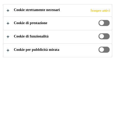
DI IDONEITÀ
Cookie strettamente necessari
Sempre attivi
TECNICA
Cookie di prestazione
ALL'IMPIEGO
Cookie di funzionalità
Cookie per pubblicità mirata
Edilizia
...
CIT, Certificato di Idoneità Tecnica all'impie
Sika Italia SpA in data 18/07/2017, ha
ottenuto il CIT (Certificato di Idoneità