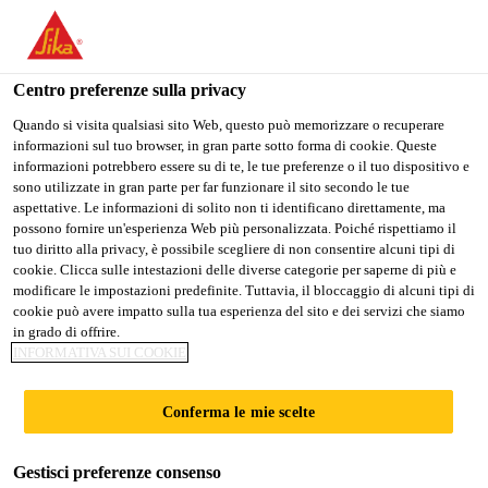
Stai visitando il sito web della "Sika Italia", sembra che si stia
accedendo da "Stati Uniti". Esiste un sito web separato per il
vostro paese.
Centro preferenze sulla privacy
PASSARE A
RIMANERE
SELEZIONARE
Quando si visita qualsiasi sito Web, questo può memorizzare o recuperare
informazioni sul tuo browser, in gran parte sotto forma di cookie. Queste
SIKA USA
SIKA ITALIA
IL PAESE
informazioni potrebbero essere su di te, le tue preferenze o il tuo dispositivo e
sono utilizzate in gran parte per far funzionare il sito secondo le tue
aspettative. Le informazioni di solito non ti identificano direttamente, ma
Sika Italia
possono fornire un'esperienza Web più personalizzata. Poiché rispettiamo il
tuo diritto alla privacy, è possibile scegliere di non consentire alcuni tipi di
cookie. Clicca sulle intestazioni delle diverse categorie per saperne di più e
modificare le impostazioni predefinite. Tuttavia, il bloccaggio di alcuni tipi di
cookie può avere impatto sulla tua esperienza del sito e dei servizi che siamo
in grado di offrire.
SIKA OTTIENE
INFORMATIVA SUI COOKIE
IL CIT,
Conferma le mie scelte
CERTIFICATO
Gestisci preferenze consenso