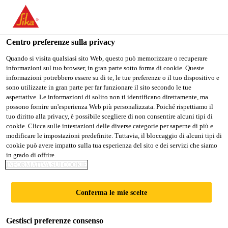
Stai visitando il sito web della "Sika Italia", sembra che si stia
accedendo da "Stati Uniti". Esiste un sito web separato per il
vostro paese.
Centro preferenze sulla privacy
Edilizia
...
SikaScreed®-1
PASSARE A
RIMANERE
SELEZIONARE
Quando si visita qualsiasi sito Web, questo può memorizzare o recuperare
informazioni sul tuo browser, in gran parte sotto forma di cookie. Queste
SIKA USA
SIKA ITALIA
IL PAESE
informazioni potrebbero essere su di te, le tue preferenze o il tuo dispositivo e
sono utilizzate in gran parte per far funzionare il sito secondo le tue
aspettative. Le informazioni di solito non ti identificano direttamente, ma
Sika Italia
possono fornire un'esperienza Web più personalizzata. Poiché rispettiamo il
SikaScreed®-1
tuo diritto alla privacy, è possibile scegliere di non consentire alcuni tipi di
cookie. Clicca sulle intestazioni delle diverse categorie per saperne di più e
modificare le impostazioni predefinite. Tuttavia, il bloccaggio di alcuni tipi di
Premiscelato per la realizzazione di
cookie può avere impatto sulla tua esperienza del sito e dei servizi che siamo
in grado di offrire.
massetti
INFORMATIVA SUI COOKIE
SikaScreed®-1 è un premiscelato a base di leganti
Conferma le mie scelte
idraulici ad alta resistenza idoneo per la
realizzazione di massetti interni ed esterni a rapida
Gestisci preferenze consenso
idratazione a ritiro controllato, per la posa a colla di