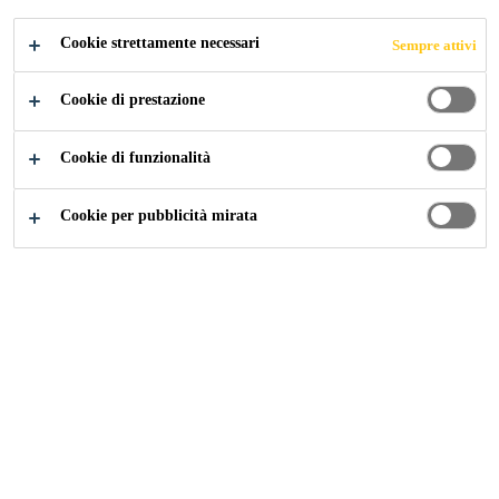
Mostra di più +
ceramica e parquet.
Cookie strettamente necessari
Sempre attivi
Pronto all'uso, ideale nella ristrutturazione, specie
Cookie di prestazione
nei centri storici, dove è difficile
approvvigionare sabbia e prodotti sfusi
Cookie di funzionalità
Ritiro controllato
Ottima finitura
Cookie per pubblicità mirata
TROVA IL NEGOZIO
CONTATTI