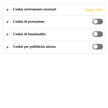
Cookie strettamente necessari
Sempre attivi
Edilizia
...
Autolivellanti Cementizi
Cookie di prestazione
Cookie di funzionalità
Cookie per pubblicità mirata
CONOSCIAMO I PROBLEMI
Bassa fluidità.
Limitata capacità autolivellante.
Elevato ritiro igrometrico e fessurazione.
Distacco dal supporto.
Forti dislivelli.
Forti sollecitazioni delle pavimentazioni.