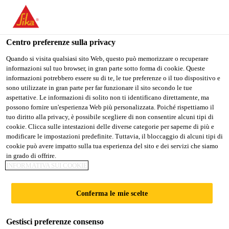
Stai visitando il sito web della "Sika Italia", sembra che si stia
accedendo da "Stati Uniti". Esiste un sito web separato per il
vostro paese.
Centro preferenze sulla privacy
PASSARE A
RIMANERE
SELEZIONARE
Quando si visita qualsiasi sito Web, questo può memorizzare o recuperare
informazioni sul tuo browser, in gran parte sotto forma di cookie. Queste
SIKA USA
SIKA ITALIA
IL PAESE
informazioni potrebbero essere su di te, le tue preferenze o il tuo dispositivo e
sono utilizzate in gran parte per far funzionare il sito secondo le tue
aspettative. Le informazioni di solito non ti identificano direttamente, ma
Sika Italia
possono fornire un'esperienza Web più personalizzata. Poiché rispettiamo il
tuo diritto alla privacy, è possibile scegliere di non consentire alcuni tipi di
cookie. Clicca sulle intestazioni delle diverse categorie per saperne di più e
modificare le impostazioni predefinite. Tuttavia, il bloccaggio di alcuni tipi di
cookie può avere impatto sulla tua esperienza del sito e dei servizi che siamo
in grado di offrire.
AUTOLIVELLA
INFORMATIVA SUI COOKIE
NTI CEMENTIZI
Conferma le mie scelte
Gestisci preferenze consenso