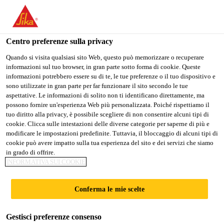
Stai visitando il sito web della "Sika Italia", sembra che si stia
accedendo da "Stati Uniti". Esiste un sito web separato per il
vostro paese.
Centro preferenze sulla privacy
Edilizia
...
SikaCeram® CleanGrout
PASSARE A
RIMANERE
SELEZIONARE
Quando si visita qualsiasi sito Web, questo può memorizzare o recuperare
informazioni sul tuo browser, in gran parte sotto forma di cookie. Queste
SIKA USA
SIKA ITALIA
IL PAESE
informazioni potrebbero essere su di te, le tue preferenze o il tuo dispositivo e
sono utilizzate in gran parte per far funzionare il sito secondo le tue
aspettative. Le informazioni di solito non ti identificano direttamente, ma
Sika Italia
possono fornire un'esperienza Web più personalizzata. Poiché rispettiamo il
SikaCeram®
tuo diritto alla privacy, è possibile scegliere di non consentire alcuni tipi di
cookie. Clicca sulle intestazioni delle diverse categorie per saperne di più e
modificare le impostazioni predefinite. Tuttavia, il bloccaggio di alcuni tipi di
CleanGrout
cookie può avere impatto sulla tua esperienza del sito e dei servizi che siamo
in grado di offrire.
INFORMATIVA SUI COOKIE
Stucco cementizio per fughe da 1 a 8 mm a
parete e a pavimento
Conferma le mie scelte
SikaCeram® CleanGrout è una stucco cementizio, in
Gestisci preferenze consenso
polvere per sigillatura di fughe a pavimento e a