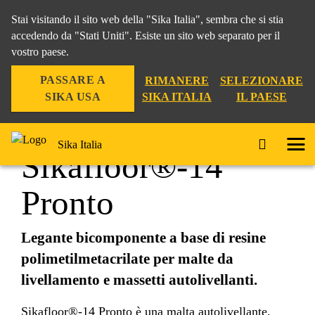
Stai visitando il sito web della "Sika Italia", sembra che si stia
accedendo da "Stati Uniti". Esiste un sito web separato per il
vostro paese.
Edilizia
...
Sikafloor®-14 Pronto
PASSARE A
RIMANERE
SELEZIONARE
SIKA USA
SIKA ITALIA
IL PAESE
Sika Italia
Sikafloor®-14
Pronto
Legante bicomponente a base di resine
polimetilmetacrilate per malte da
livellamento e massetti autolivellanti.
Sikafloor®-14 Pronto è una malta autolivellante,