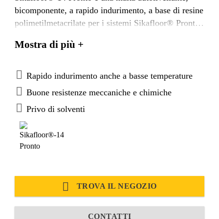
bicomponente, a rapido indurimento, a base di resine
polimetilmetacrilate per i sistemi Sikafloor® Pronto
RB-34, Sikafloor® Pronto RB-24 e Sikafloor®
Mostra di più +
Pronto RS-34.
Rapido indurimento anche a basse temperature
Buone resistenze meccaniche e chimiche
Privo di solventi
TROVA IL NEGOZIO
CONTATTI