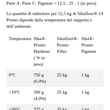
Parte A: Parte C: Pigment = 12.5 : 25 : 1 (in peso)
La quantità di induritore per 12,5 kg di Sikafloor®-14
Pronto dipende dalla temperatura del supporto e
dell’ambiente.
Temperatura
Sika®-
Sikafloor®-
Sika®-
Pronto
Pronto
Pronto
Hardener
Filler
Pigment
( % in
peso)
0°C
750 g
25 kg
1 kg
(6.0%)
+10°C
500 g
25 kg
1 kg
(4.0%)
+20°C
375 g
25 kg
1 kg